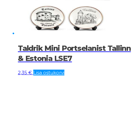
Taldrik Mini Portselanist Tallinn
& Estonia LSE7
2,35
€
Lisa ostukorvi