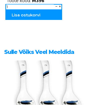
Toote kood:
M396
Keraamiline
küünlahoidja
majakas
M396
Lisa ostukorvi
kogus
Sulle Võiks Veel Meeldida