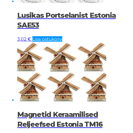
Lusikas Portselanist Estonia
SAE53
3,02
€
Lisa ostukorvi
Magnetid Keraamilised
Reljeefsed Estonia TM16