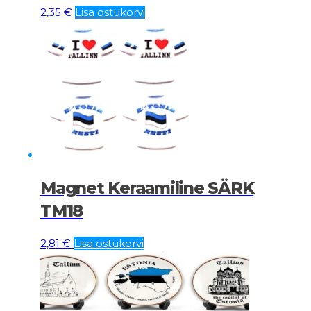
2,35
€
Lisa ostukorvi
Magnet Keraamiline SÄRK
TM18
2,81
€
Lisa ostukorvi