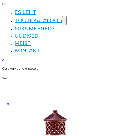
ESILEHT
TOOTEKATALOOG
MIKS MEENED?
UUDISED
MEIST
KONTAKT
0
Ostukorvis ei ole tooteid.
🔍