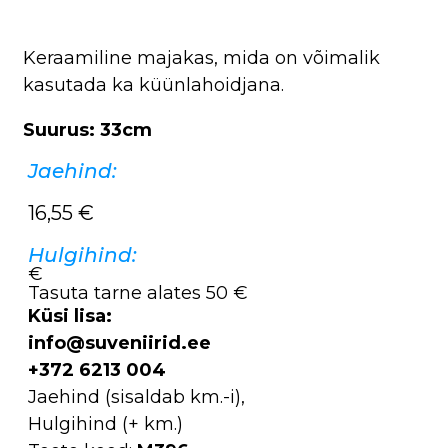
Keraamiline majakas, mida on võimalik
kasutada ka küünlahoidjana.
Suurus: 33cm
Jaehind:
16,55
€
Hulgihind:
€
Tasuta tarne alates 50 €
Küsi lisa:
info@suveniirid.ee
+372 6213 004
Jaehind (sisaldab km.-i),
Hulgihind (+ km.)