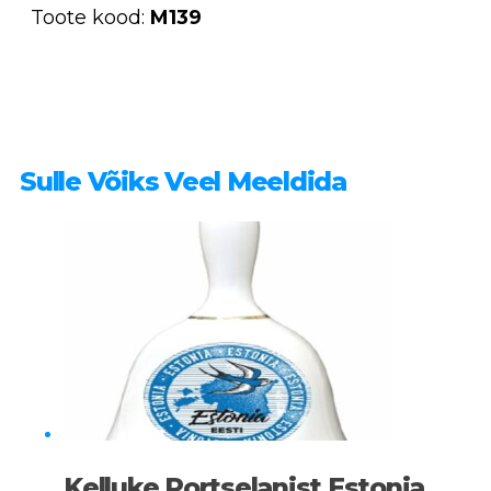
Toote kood:
M139
Sulle Võiks Veel Meeldida
Kelluke Portselanist Estonia