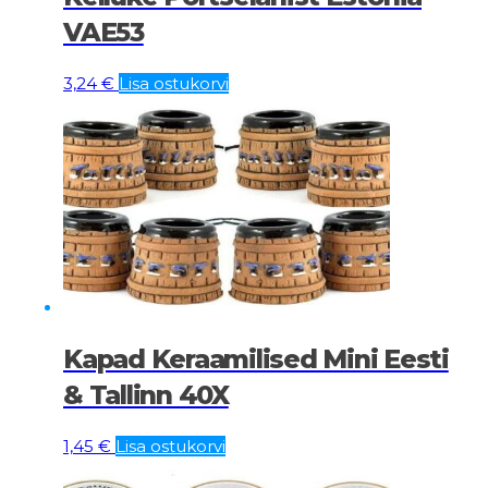
VAE53
3,24
€
Lisa ostukorvi
Kapad Keraamilised Mini Eesti
& Tallinn 40X
1,45
€
Lisa ostukorvi