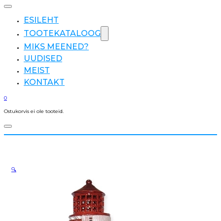
ESILEHT
TOOTEKATALOOG
MIKS MEENED?
UUDISED
MEIST
KONTAKT
0
Ostukorvis ei ole tooteid.
🔍