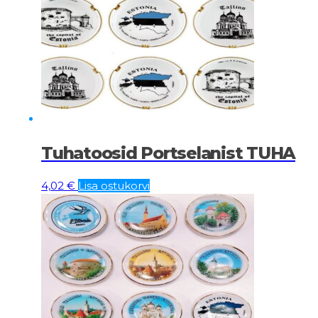
Tuhatoosid Portselanist TUHA
4,02
€
Lisa ostukorvi