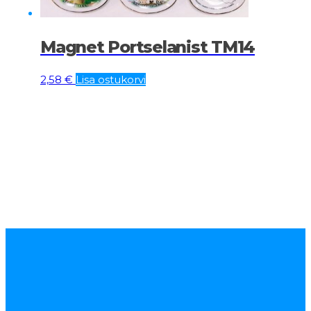
Magnet Portselanist TM14
2,58
€
Lisa ostukorvi