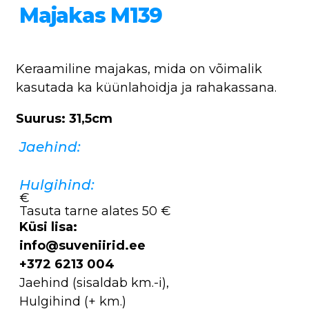
Majakas M139
Keraamiline majakas, mida on võimalik
kasutada ka küünlahoidja ja rahakassana.
Suurus: 31,5cm
Jaehind:
Hulgihind:
€
Tasuta tarne alates 50 €
Küsi lisa:
info@suveniirid.ee
+372 6213 004
Jaehind (sisaldab km.-i),
Hulgihind (+ km.)