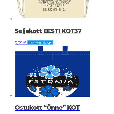
Seljakott EESTI KOT37
5,35
€
Lisa ostukorvi
Ostukott “Õnne” KOT