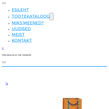
ESILEHT
TOOTEKATALOOG
MIKS MEENED?
UUDISED
MEIST
KONTAKT
0
Ostukorvis ei ole tooteid.
🔍