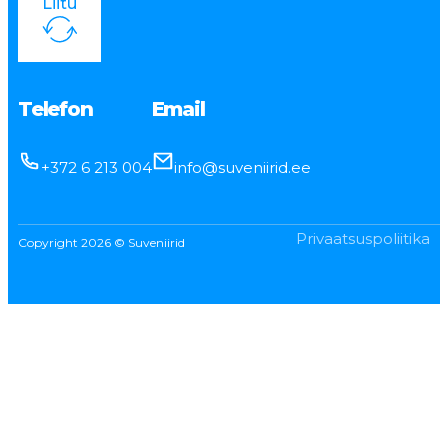
Liitu
Telefon
Email
+372 6 213 004
info@suveniirid.ee
Privaatsuspoliitika
Copyright 2026 © Suveniirid