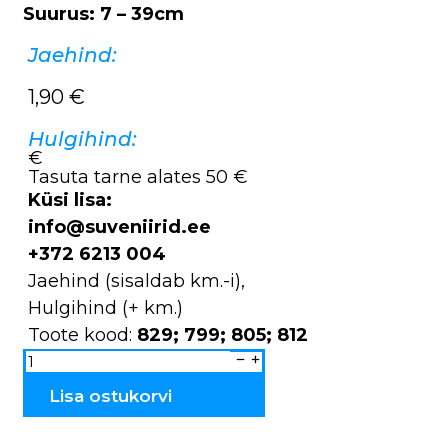
Suurus: 7 – 39cm
Jaehind:
1,90
€
Hulgihind:
€
Tasuta tarne alates 50 €
Küsi lisa:
info@suveniirid.ee
+372 6213 004
Jaehind (sisaldab km.-i),
Hulgihind (+ km.)
Toote kood:
829; 799; 805; 812
Kinkekotid
MUHU
829;
799;
Lisa ostukorvi
805;
812
kogus