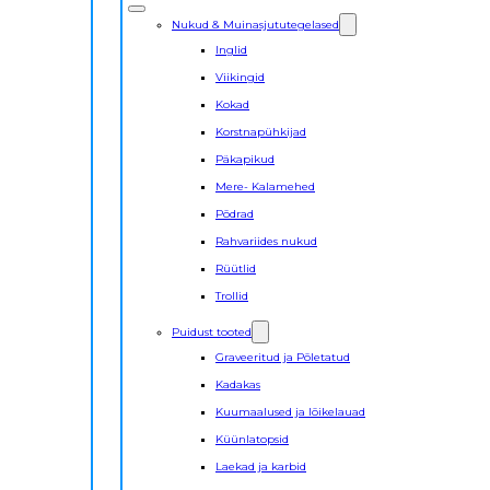
Nukud & Muinasjututegelased
Inglid
Viikingid
Kokad
Korstnapühkijad
Päkapikud
Mere- Kalamehed
Põdrad
Rahvariides nukud
Rüütlid
Trollid
Puidust tooted
Graveeritud ja Põletatud
Kadakas
Kuumaalused ja lõikelauad
Küünlatopsid
Laekad ja karbid