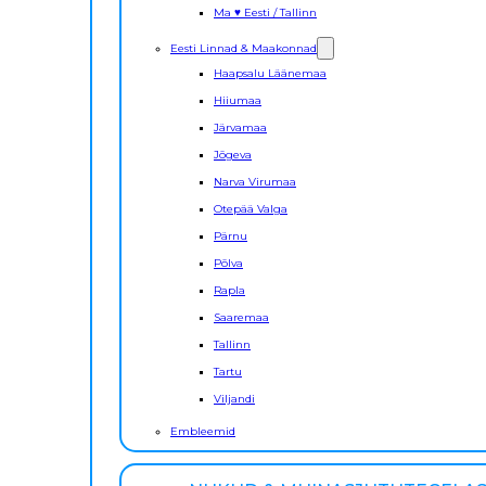
Ma ♥ Eesti / Tallinn
Eesti Linnad & Maakonnad
Haapsalu Läänemaa
Hiiumaa
Järvamaa
Jõgeva
Narva Virumaa
Otepää Valga
Pärnu
Põlva
Rapla
Saaremaa
Tallinn
Tartu
Viljandi
Embleemid