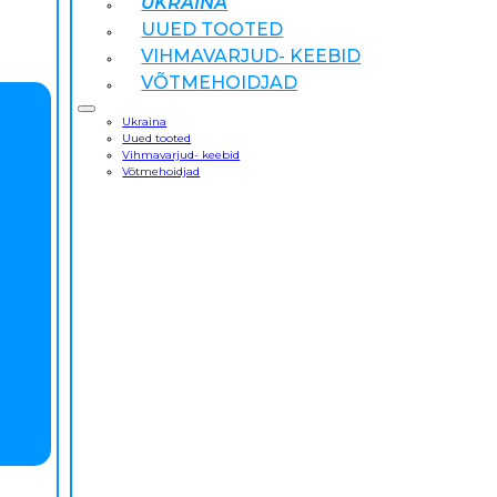
UKRAINA
UUED TOOTED
VIHMAVARJUD- KEEBID
VÕTMEHOIDJAD
Ukraina
Uued tooted
Vihmavarjud- keebid
Võtmehoidjad