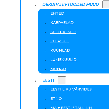
DEKORATIIVTOODED MUUD
EHTED
KÄEPAELAD
KELLUKESED
KLEPSUD
KÜÜNLAD
LUMEKUULID
MUNAD
EESTI
EESTI LIPU VÄRVIDES
ETNO
MA ♥ EESTI / TALLINN