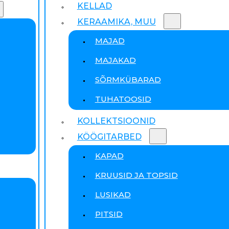
KELLAD
KERAAMIKA, MUU
MAJAD
MAJAKAD
SÕRMKÜBARAD
TUHATOOSID
KOLLEKTSIOONID
KÖÖGITARBED
KAPAD
KRUUSID JA TOPSID
LUSIKAD
PITSID