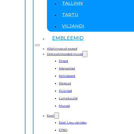
TALLINN
TARTU
VILJANDI
EMBLEEMID
Allahinnatud tooted
Dekoratiivtooded muud
Ehted
Käepaelad
Kellukesed
Klepsud
Küünlad
Lumekuulid
Munad
Eesti
Eesti Lipu värvides
ETNO