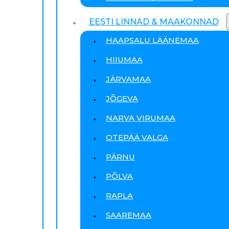
EESTI LINNAD & MAAKONNAD
HAAPSALU LÄÄNEMAA
HIIUMAA
JÄRVAMAA
JÕGEVA
NARVA VIRUMAA
OTEPÄÄ VALGA
PÄRNU
PÕLVA
RAPLA
SAAREMAA