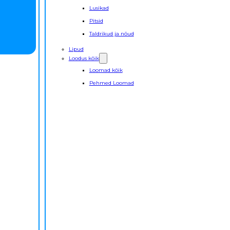
Lusikad
Pitsid
Taldrikud ja nõud
Lipud
Loodus kõik
Loomad kõik
Pehmed Loomad