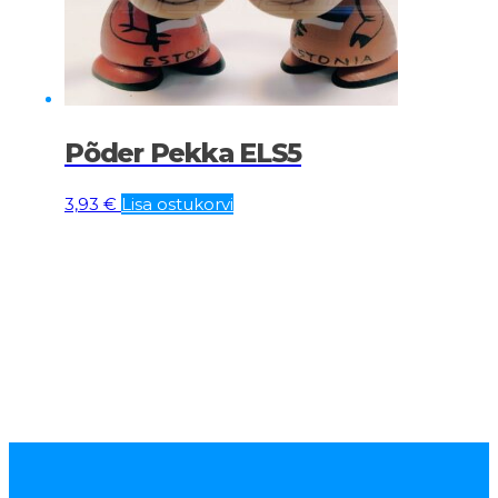
Põder Pekka ELS5
3,93
€
Lisa ostukorvi