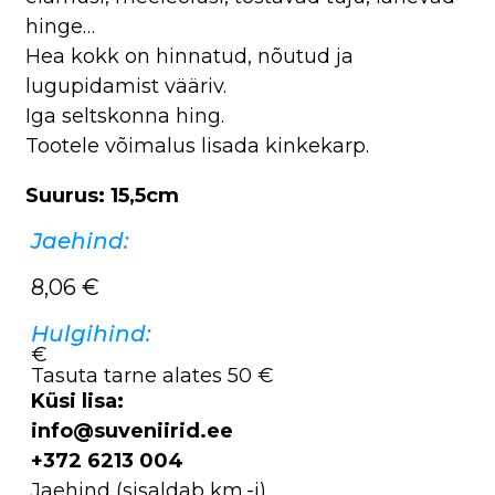
hinge…
Hea kokk on hinnatud, nõutud ja
lugupidamist vääriv.
Iga seltskonna hing.
Tootele võimalus lisada kinkekarp.
Suurus: 15,5cm
Jaehind:
8,06
€
Hulgihind:
€
Tasuta tarne alates 50 €
Küsi lisa:
info@suveniirid.ee
+372 6213 004
Jaehind (sisaldab km.-i),