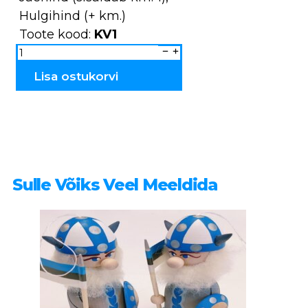
Hulgihind (+ km.)
Toote kood:
KV1
Kokad
suured
KV1
kogus
Lisa ostukorvi
Sulle Võiks Veel Meeldida