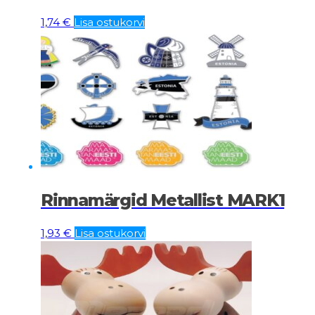
1,74
€
Lisa ostukorvi
Rinnamärgid Metallist MARK1
1,93
€
Lisa ostukorvi