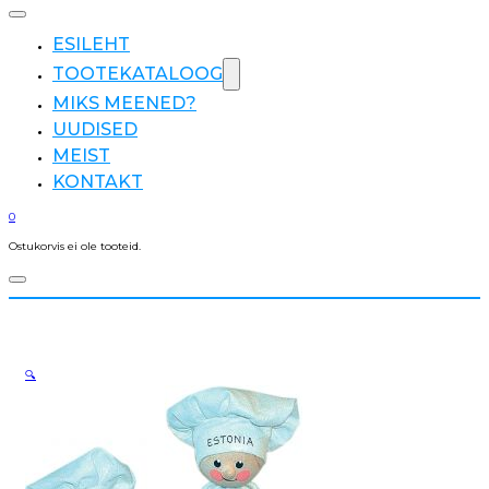
ESILEHT
TOOTEKATALOOG
MIKS MEENED?
UUDISED
MEIST
KONTAKT
0
Ostukorvis ei ole tooteid.
🔍