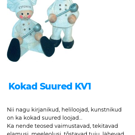
Kokad Suured KV1
Nii nagu kirjanikud, heliloojad, kunstnikud
on ka kokad suured loojad…
Ka nende teosed vaimustavad, tekitavad
elamusi, meeleolusi, tõstavad tuju, lähevad