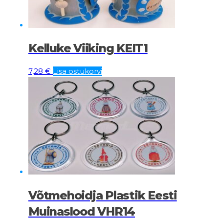
Kelluke Viiking KEIT1
7,28
€
Lisa ostukorvi
Võtmehoidja Plastik Eesti
Muinaslood VHR14