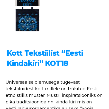
Kott Tekstiilist “Eesti
Kindakiri” KOT18
Universaalse olemusega tugevast
tekstiilriidest kott millele on trükitud Eesti
etno stiilis muster. Mustri inspiratsiooniks on
pika traditsiooniga nn. kinda kiri mis on
Eesti rahvusornamentika aluseks. “Sooja