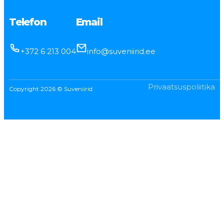
Telefon
Email
+372 6 213 004
info@suveniirid.ee
Privaatsuspoliitika
Copyright 2026 © Suveniirid