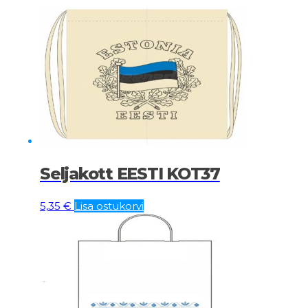
Seljakott EESTI KOT37
5,35
€
Lisa ostukorvi