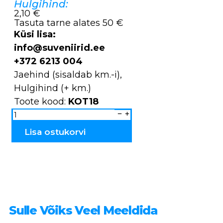
Hulgihind:
2,10 €
Tasuta tarne alates 50 €
Küsi lisa:
info@suveniirid.ee
+372 6213 004
Jaehind (sisaldab km.-i),
Hulgihind (+ km.)
Toote kood:
KOT18
Kott
tekstiilist
"Eesti
kindakiri"
Lisa ostukorvi
KOT18
kogus
Sulle Võiks Veel Meeldida