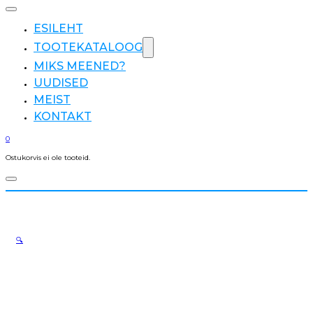
ESILEHT
TOOTEKATALOOG
MIKS MEENED?
UUDISED
MEIST
KONTAKT
0
Ostukorvis ei ole tooteid.
🔍