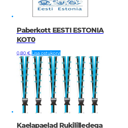
Paberkott EESTI ESTONIA
KOT0
0,80
€
Lisa ostukorvi
Kaelapaelad Rukililledega