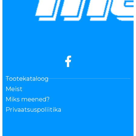
Tootekataloog
Meist
Miks meened?
Privaatsuspoliitika