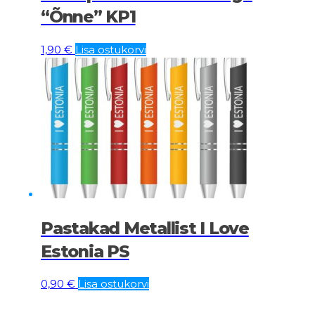
“Õnne” KP1
1,90
€
Lisa ostukorvi
Pastakad Metallist I Love
Estonia PS
0,90
€
Lisa ostukorvi