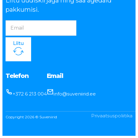
Liitu uudiskirjaga ning saa ägedaid
pakkumisi.
Liitu
Telefon
Email
+372 6 213 004
info@suveniirid.ee
Privaatsuspoliitika
Copyright 2026 © Suveniirid