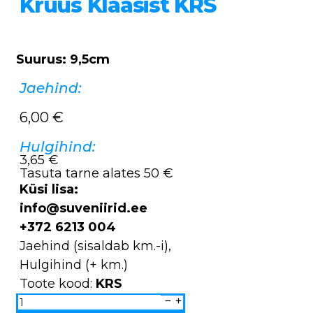
Kruus Klaasist KRS
Suurus: 9,5cm
Jaehind:
6,00
€
Hulgihind:
3,65 €
Tasuta tarne alates 50 €
Küsi lisa:
info@suveniirid.ee
+372 6213 004
Jaehind (sisaldab km.-i),
Hulgihind (+ km.)
Toote kood:
KRS
Kruus
klaasist
KRS