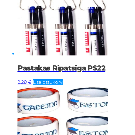
Pastakas Ripatsiga PS22
2,28
€
Lisa ostukorvi