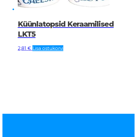
Küünlatopsid Keraamilised
LKT5
2,81
€
Lisa ostukorvi