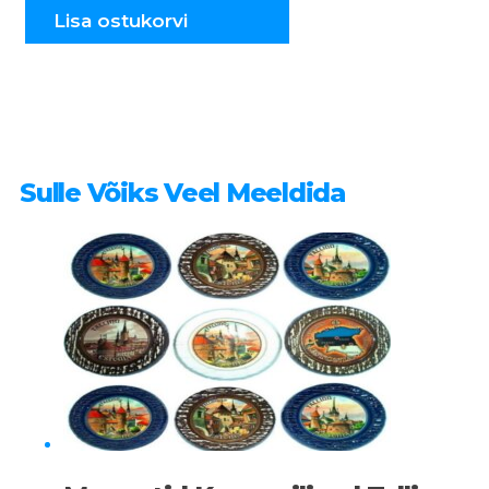
kogus
Lisa ostukorvi
Sulle Võiks Veel Meeldida