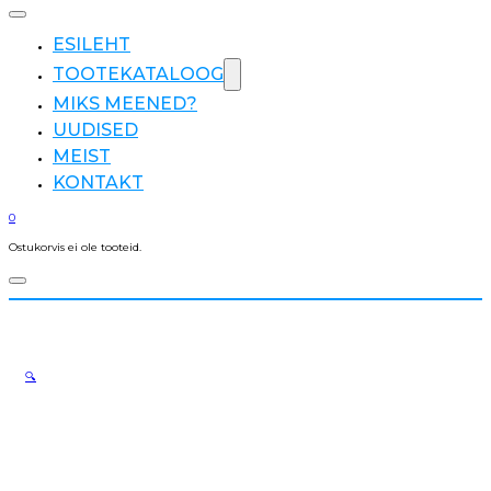
ESILEHT
TOOTEKATALOOG
MIKS MEENED?
UUDISED
MEIST
KONTAKT
0
Ostukorvis ei ole tooteid.
🔍