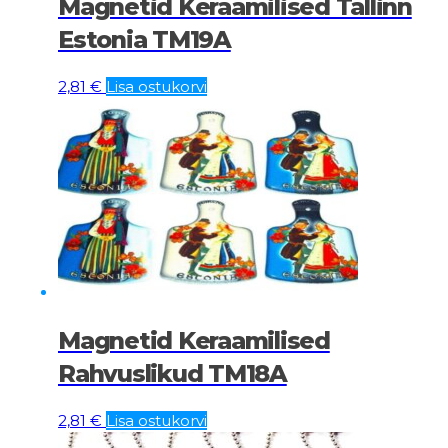
Magnetid Keraamilised Tallinn
Estonia TM19A
2,81
€
Lisa ostukorvi
Magnetid Keraamilised
Rahvuslikud TM18A
2,81
€
Lisa ostukorvi