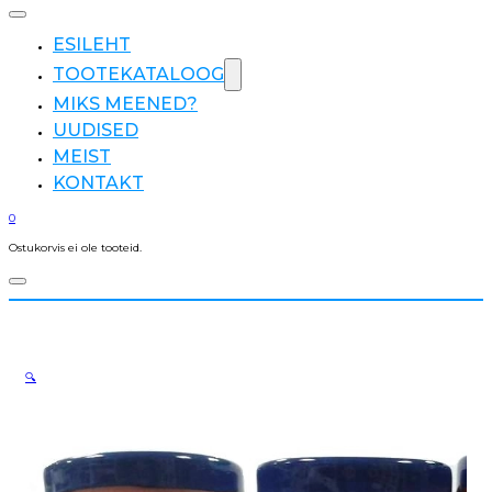
ESILEHT
TOOTEKATALOOG
MIKS MEENED?
UUDISED
MEIST
KONTAKT
0
Ostukorvis ei ole tooteid.
🔍