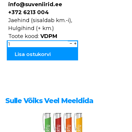
info@suveniirid.ee
+372 6213 004
Jaehind (sisaldab km.-i),
Hulgihind (+ km.)
Toote kood:
VDPM
Kruusid
Tallinn
VDPM
kogus
Lisa ostukorvi
Sulle Võiks Veel Meeldida