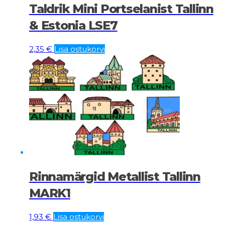
Taldrik Mini Portselanist Tallinn
& Estonia LSE7
2,35
€
Lisa ostukorvi
Rinnamärgid Metallist Tallinn
MARK1
1,93
€
Lisa ostukorvi