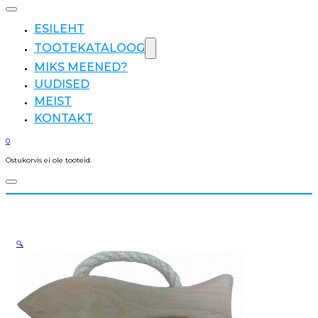
ESILEHT
TOOTEKATALOOG
MIKS MEENED?
UUDISED
MEIST
KONTAKT
0
Ostukorvis ei ole tooteid.
🔍