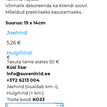
Võimalik dekoreerida ka kliendi soovil.
Mõeldud praktiliseks kasutamiseks…
Suurus: 19 x 14cm
Jaehind:
5,26
€
Hulgihind:
€
Tasuta tarne alates 50 €
Küsi lisa:
info@suveniirid.ee
+372 6213 004
Jaehind (sisaldab km.-i),
Hulgihind (+ km.)
Toote kood:
KO33
Kuumaalus
3kala