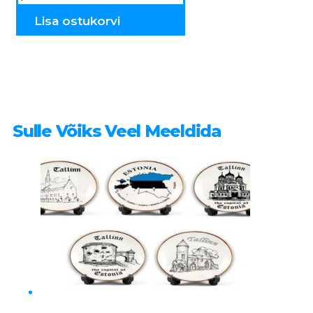
KO33
kogus
Lisa ostukorvi
Sulle Võiks Veel Meeldida