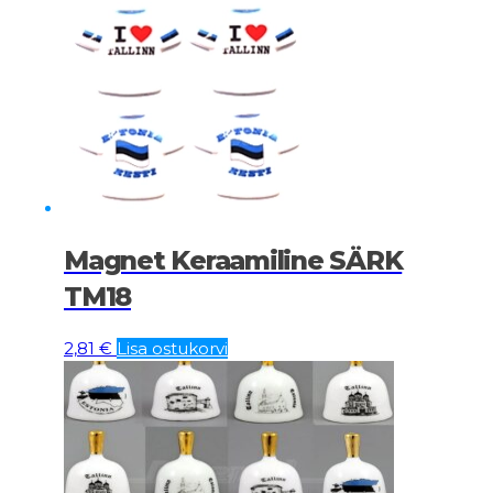
Magnet Keraamiline SÄRK
TM18
2,81
€
Lisa ostukorvi