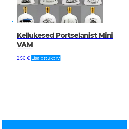
Kellukesed Portselanist Mini
VAM
2,58
€
Lisa ostukorvi