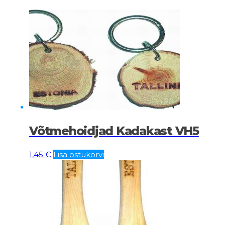
Võtmehoidjad Kadakast VH5
1,45
€
Lisa ostukorvi