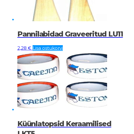
Pannilabidad Graveeritud LU11
2,28
€
Lisa ostukorvi
Küünlatopsid Keraamilised
LKT5