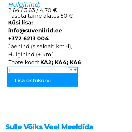
Hulgihind:
2,64 / 3,63 / 4,70 €
Tasuta tarne alates 50 €
Küsi lisa:
info@suveniirid.ee
+372 6213 004
Jaehind (sisaldab km.-i),
Hulgihind (+ km.)
Toote kood:
KA2; KA4; KA6
Kuumaalused
kadakast
Vahtralehed
KA2;
Lisa ostukorvi
KA4;
KA6
kogus
Sulle Võiks Veel Meeldida