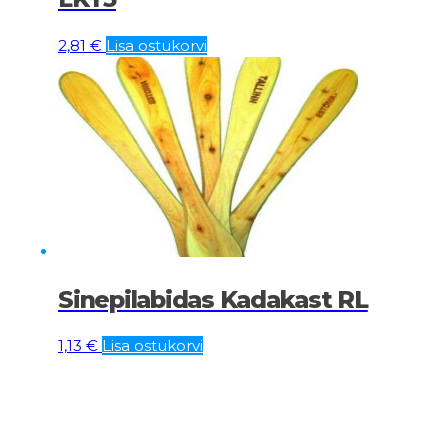
2,81
€
Lisa ostukorvi
Sinepilabidas Kadakast RL
1,13
€
Lisa ostukorvi