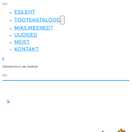
ESILEHT
TOOTEKATALOOG
MIKS MEENED?
UUDISED
MEIST
KONTAKT
0
Ostukorvis ei ole tooteid.
🔍