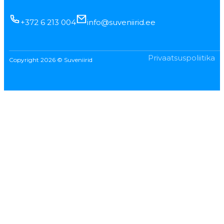
+372 6 213 004
info@suveniirid.ee
Privaatsuspoliitika
Copyright 2026 © Suveniirid