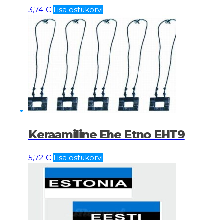
3,74
€
Lisa ostukorvi
Keraamiline Ehe Etno EHT9
5,72
€
Lisa ostukorvi