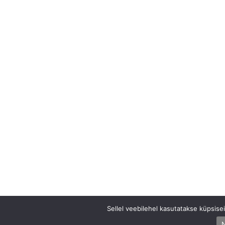
Sellel veebilehel kasutatakse küpsis