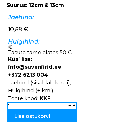
Suurus: 12cm & 13cm
Jaehind:
10,88
€
Hulgihind:
€
Tasuta tarne alates 50 €
Küsi lisa:
info@suveniirid.ee
+372 6213 004
Jaehind (sisaldab km.-i),
Hulgihind (+ km.)
Toote kood:
KKF
Küünlajalad
2
figuuriga
MERI
Lisa ostukorvi
KKF
kogus