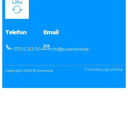
Liitu
Telefon
Email
+372 6 213 004
info@suveniirid.ee
Privaatsuspoliitika
Copyright 2026 © Suveniirid