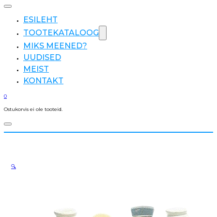
ESILEHT
TOOTEKATALOOG
MIKS MEENED?
UUDISED
MEIST
KONTAKT
0
Ostukorvis ei ole tooteid.
🔍