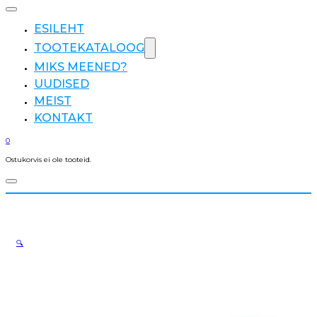
ESILEHT
TOOTEKATALOOG
MIKS MEENED?
UUDISED
MEIST
KONTAKT
0
Ostukorvis ei ole tooteid.
🔍