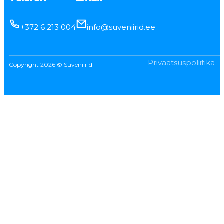
+372 6 213 004
info@suveniirid.ee
Privaatsuspoliitika
Copyright 2026 © Suveniirid