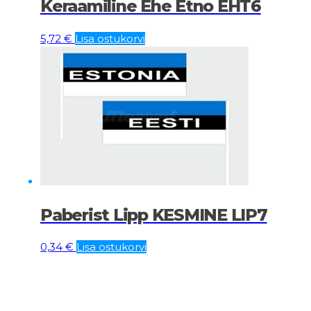
Keraamiline Ehe Etno EHT6
5,72
€
Lisa ostukorvi
Paberist Lipp KESMINE LIP7
0,34
€
Lisa ostukorvi