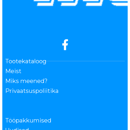
Tootekataloog
Meist
Miks meened?
Privaatsuspoliitika
Tööpakkumised