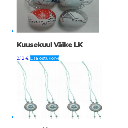
Kuusekuul Väike LK
2,12
€
Lisa ostukorvi