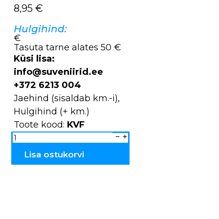
8,95
€
Hulgihind:
€
Tasuta tarne alates 50 €
Küsi lisa:
info@suveniirid.ee
+372 6213 004
Jaehind (sisaldab km.-i),
Hulgihind (+ km.)
Toote kood:
KVF
Küünlajalg
TROLL
KVF
kogus
Lisa ostukorvi