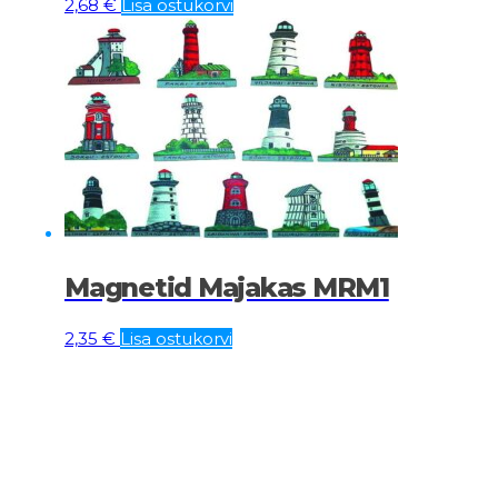
2,68
€
Lisa ostukorvi
Magnetid Majakas MRM1
2,35
€
Lisa ostukorvi