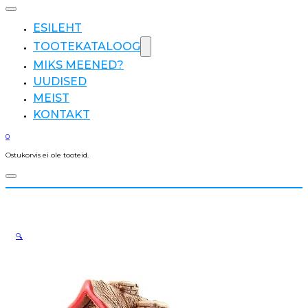
ESILEHT
TOOTEKATALOOG
MIKS MEENED?
UUDISED
MEIST
KONTAKT
0
Ostukorvis ei ole tooteid.
🔍