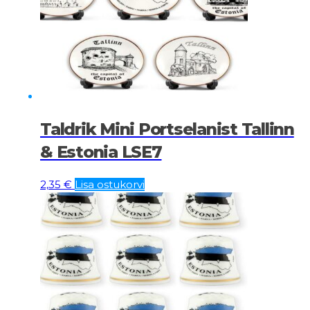
Taldrik Mini Portselanist Tallinn
& Estonia LSE7
2,35
€
Lisa ostukorvi