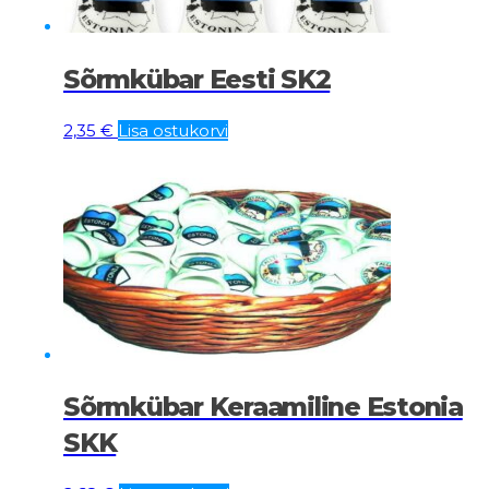
Sõrmkübar Eesti SK2
2,35
€
Lisa ostukorvi
Sõrmkübar Keraamiline Estonia
SKK