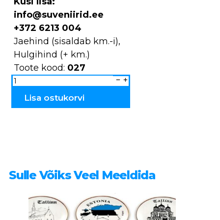
Küsi lisa:
info@suveniirid.ee
+372 6213 004
Jaehind (sisaldab km.-i),
Hulgihind (+ km.)
Toote kood:
027
Küünlatops
keraamiline
maja
027
Lisa ostukorvi
kogus
Sulle Võiks Veel Meeldida