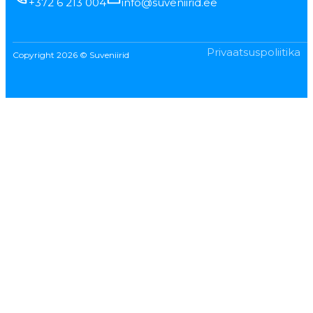
+372 6 213 004
info@suveniirid.ee
Privaatsuspoliitika
Copyright 2026 © Suveniirid