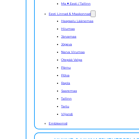
Ma ♥ Eesti / Tallinn
Eesti Linnad & Maakonnad
Haapsalu Läänemaa
Hiiumaa
Järvamaa
Jõgeva
Narva Virumaa
Otepää Valga
Pärnu
Põlva
Rapla
Saaremaa
Tallinn
Tartu
Viljandi
Embleemid