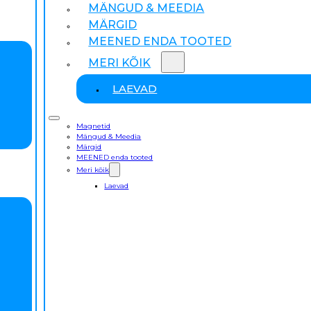
MÄNGUD & MEEDIA
MÄRGID
MEENED ENDA TOOTED
MERI KÕIK
LAEVAD
Magnetid
Mängud & Meedia
Märgid
MEENED enda tooted
Meri kõik
Laevad