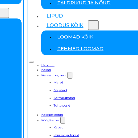
TALDRIKUD JA NÕUD
LIPUD
LOODUS KÕIK
LOOMAD KÕIK
PEHMED LOOMAD
Helkurid
Kellad
Keraamika, muu
Majad
Majakad
Sõrmkübarad
Tuhatoosid
Kollektsioonid
Köögitarbed
Kapad
Kruusid ja topsid