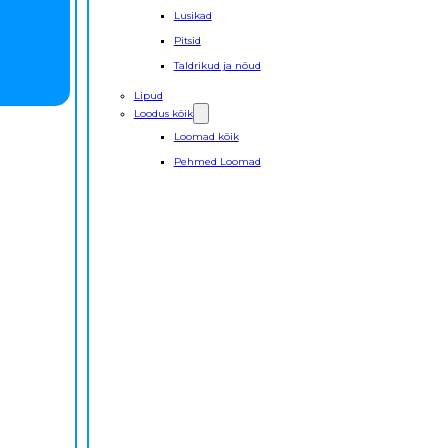
Lusikad
Pitsid
Taldrikud ja nõud
Lipud
Loodus kõik
Loomad kõik
Pehmed Loomad