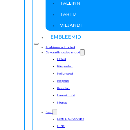
TALLINN
TARTU
VILJANDI
EMBLEEMID
Allahinnatud tooted
Dekoratiivtooded muud
Ehted
Käepaelad
Kellukesed
Klepsud
Küünlad
Lumekuulid
Munad
Eesti
Eesti Lipu värvides
ETNO