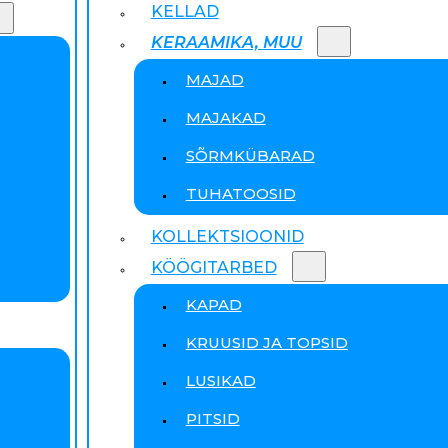
KELLAD
KERAAMIKA, MUU
MAJAD
MAJAKAD
SÕRMKÜBARAD
TUHATOOSID
KOLLEKTSIOONID
KÖÖGITARBED
KAPAD
KRUUSID JA TOPSID
LUSIKAD
PITSID