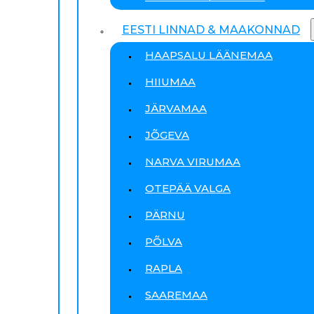
EESTI LINNAD & MAAKONNAD
HAAPSALU LÄÄNEMAA
HIIUMAA
JÄRVAMAA
JÕGEVA
NARVA VIRUMAA
OTEPÄÄ VALGA
PÄRNU
PÕLVA
RAPLA
SAAREMAA