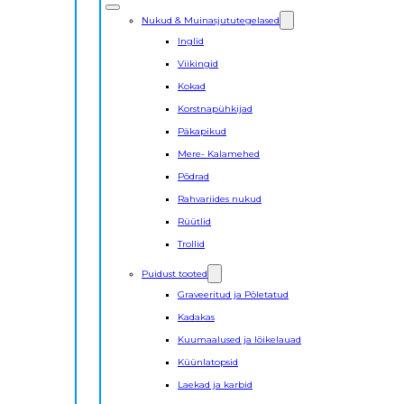
Nukud & Muinasjututegelased
Inglid
Viikingid
Kokad
Korstnapühkijad
Päkapikud
Mere- Kalamehed
Põdrad
Rahvariides nukud
Rüütlid
Trollid
Puidust tooted
Graveeritud ja Põletatud
Kadakas
Kuumaalused ja lõikelauad
Küünlatopsid
Laekad ja karbid