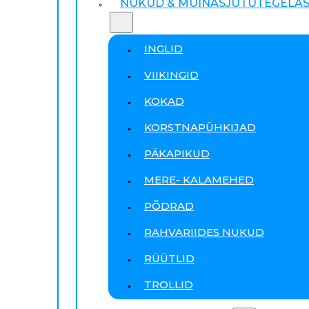
NUKUD & MUINASJUTUTEGELA
INGLID
VIIKINGID
KOKAD
KORSTNAPÜHKIJAD
PÄKAPIKUD
MERE- KALAMEHED
PÕDRAD
RAHVARIIDES NUKUD
RÜÜTLID
TROLLID