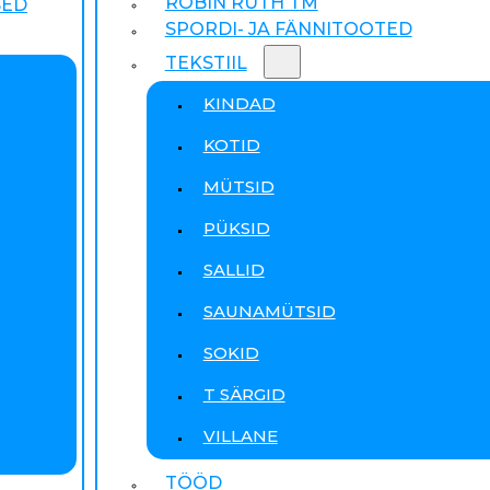
ROBIN RUTH TM
SED
SPORDI- JA FÄNNITOOTED
TEKSTIIL
KINDAD
KOTID
MÜTSID
PÜKSID
SALLID
SAUNAMÜTSID
SOKID
T SÄRGID
VILLANE
TÖÖD