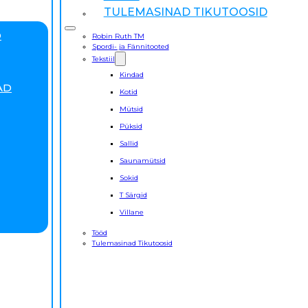
TULEMASINAD TIKUTOOSID
D
Robin Ruth TM
Spordi- ja Fännitooted
Tekstiil
Kindad
AD
Kotid
Mütsid
Püksid
Sallid
Saunamütsid
Sokid
T Särgid
Villane
Tööd
Tulemasinad Tikutoosid