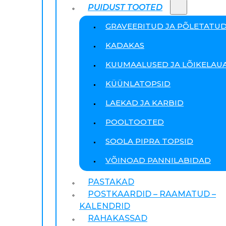
PUIDUST TOOTED
GRAVEERITUD JA PÕLETATU
KADAKAS
KUUMAALUSED JA LÕIKELAU
KÜÜNLATOPSID
LAEKAD JA KARBID
POOLTOOTED
SOOLA PIPRA TOPSID
VÕINOAD PANNILABIDAD
PASTAKAD
POSTKAARDID – RAAMATUD –
KALENDRID
RAHAKASSAD