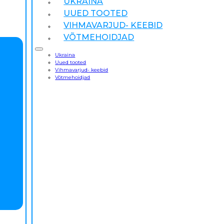
UKRAINA
UUED TOOTED
VIHMAVARJUD- KEEBID
VÕTMEHOIDJAD
Ukraina
Uued tooted
Vihmavarjud- keebid
Võtmehoidjad