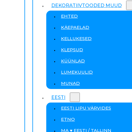
DEKORATIIVTOODED MUUD
EHTED
KÄEPAELAD
KELLUKESED
KLEPSUD
KÜÜNLAD
LUMEKUULID
MUNAD
EESTI
EESTI LIPU VÄRVIDES
ETNO
MA ♥ EESTI / TALLINN