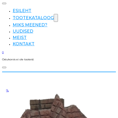
ESILEHT
TOOTEKATALOOG
MIKS MEENED?
UUDISED
MEIST
KONTAKT
0
Ostukorvis ei ole tooteid.
🔍