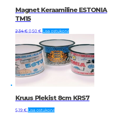
Magnet Keraamiline ESTONIA
TM15
Algne
Current
2,34
€
0,50
€
Lisa ostukorvi
hind
price
oli:
is:
2,34 €.
0,50 €.
Kruus Plekist 8cm KRS7
5,19
€
Lisa ostukorvi