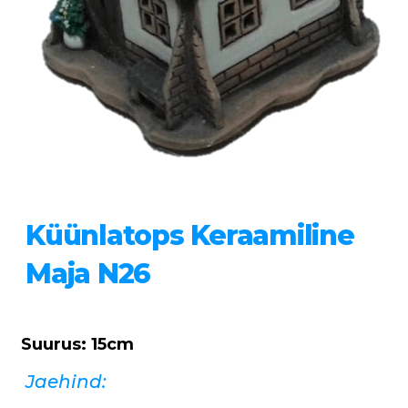
Küünlatops Keraamiline
Maja N26
Suurus: 15cm
Jaehind: