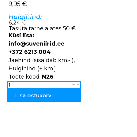
9,95
€
Hulgihind:
6,24 €
Tasuta tarne alates 50 €
Küsi lisa:
info@suveniirid.ee
+372 6213 004
Jaehind (sisaldab km.-i),
Hulgihind (+ km.)
Toote kood:
N26
Küünlatops
keraamiline
maja
N26
Lisa ostukorvi
kogus