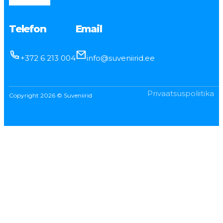
Telefon
Email
+372 6 213 004
info@suveniirid.ee
Privaatsuspoliitika
Copyright 2026 © Suveniirid