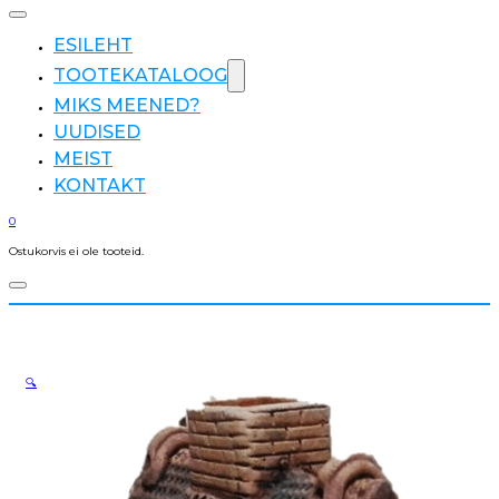
ESILEHT
TOOTEKATALOOG
MIKS MEENED?
UUDISED
MEIST
KONTAKT
0
Ostukorvis ei ole tooteid.
🔍