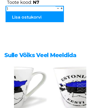
Toote kood:
N7
Küünlatops
keraamiline
maja
N7
Lisa ostukorvi
kogus
Sulle Võiks Veel Meeldida