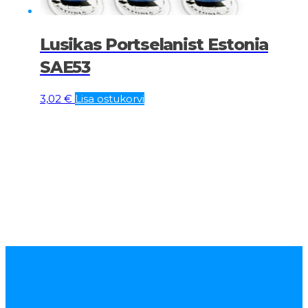
Lusikas Portselanist Estonia
SAE53
3,02
€
Lisa ostukorvi