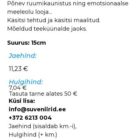
Põnev ruumikaunistus ning emotsionaalse
meeleolu looja…
Käsitsi tehtud ja käsitsi maalitud.
Mõeldud teeküünalde jaoks.
Suurus: 15cm
Jaehind:
11,23
€
Hulgihind:
7,04 €
Tasuta tarne alates 50 €
Küsi lisa:
info@suveniirid.ee
+372 6213 004
Jaehind (sisaldab km.-i),
Hulgihind (+ km.)