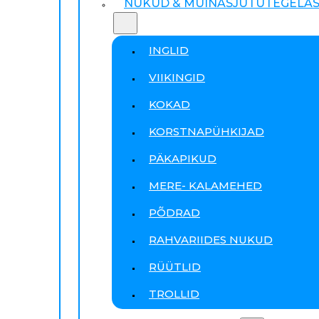
NUKUD & MUINASJUTUTEGELA
INGLID
VIIKINGID
KOKAD
KORSTNAPÜHKIJAD
PÄKAPIKUD
MERE- KALAMEHED
PÕDRAD
RAHVARIIDES NUKUD
RÜÜTLID
TROLLID