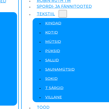
ROBIN RUTH TM
SED
SPORDI- JA FÄNNITOOTED
TEKSTIIL
KINDAD
KOTID
MÜTSID
PÜKSID
SALLID
SAUNAMÜTSID
SOKID
T SÄRGID
VILLANE
TÖÖD