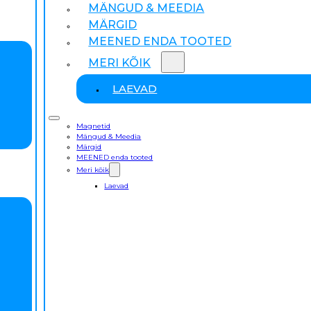
MÄNGUD & MEEDIA
MÄRGID
MEENED ENDA TOOTED
MERI KÕIK
LAEVAD
Magnetid
Mängud & Meedia
Märgid
MEENED enda tooted
Meri kõik
Laevad