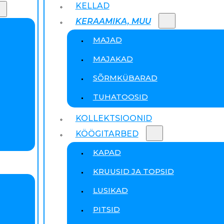
KELLAD
KERAAMIKA, MUU
MAJAD
MAJAKAD
SÕRMKÜBARAD
TUHATOOSID
KOLLEKTSIOONID
KÖÖGITARBED
KAPAD
KRUUSID JA TOPSID
LUSIKAD
PITSID