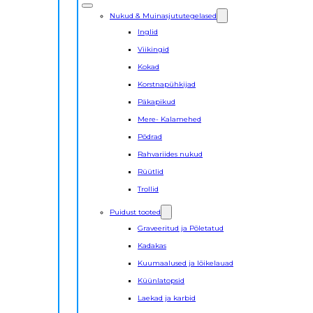
Nukud & Muinasjututegelased
Inglid
Viikingid
Kokad
Korstnapühkijad
Päkapikud
Mere- Kalamehed
Põdrad
Rahvariides nukud
Rüütlid
Trollid
Puidust tooted
Graveeritud ja Põletatud
Kadakas
Kuumaalused ja lõikelauad
Küünlatopsid
Laekad ja karbid