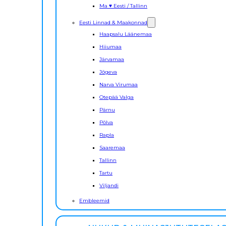
Ma ♥ Eesti / Tallinn
Eesti Linnad & Maakonnad
Haapsalu Läänemaa
Hiiumaa
Järvamaa
Jõgeva
Narva Virumaa
Otepää Valga
Pärnu
Põlva
Rapla
Saaremaa
Tallinn
Tartu
Viljandi
Embleemid