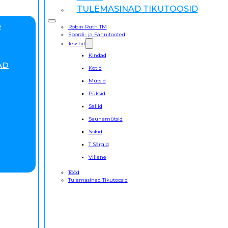
TULEMASINAD TIKUTOOSID
D
Robin Ruth TM
Spordi- ja Fännitooted
Tekstiil
Kindad
AD
Kotid
Mütsid
Püksid
Sallid
Saunamütsid
Sokid
T Särgid
Villane
Tööd
Tulemasinad Tikutoosid