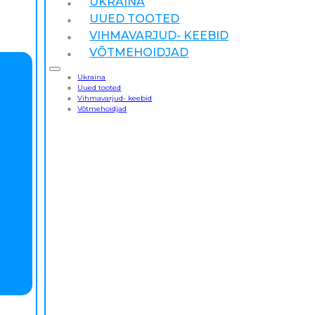
UKRAINA
UUED TOOTED
VIHMAVARJUD- KEEBID
VÕTMEHOIDJAD
Ukraina
Uued tooted
Vihmavarjud- keebid
Võtmehoidjad