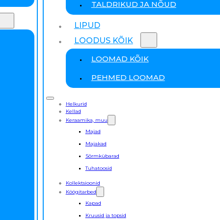
TALDRIKUD JA NÕUD
LIPUD
LOODUS KÕIK
LOOMAD KÕIK
PEHMED LOOMAD
Helkurid
Kellad
Keraamika, muu
Majad
Majakad
Sõrmkübarad
Tuhatoosid
Kollektsioonid
Köögitarbed
Kapad
Kruusid ja topsid