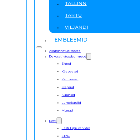
TALLINN
TARTU
VILJANDI
EMBLEEMID
Allahinnatud tooted
Dekoratiivtooded muud
Ehted
Käepaelad
Kellukesed
Klepsud
Küünlad
Lumekuulid
Munad
Eesti
Eesti Lipu värvides
ETNO