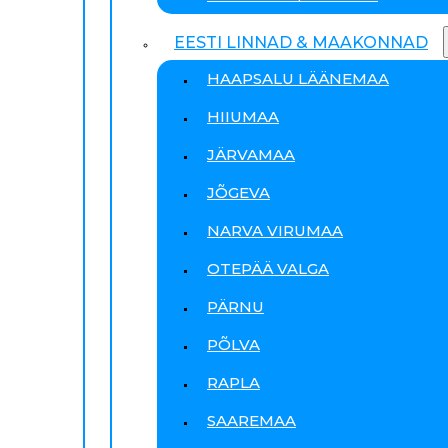
EESTI LINNAD & MAAKONNAD
HAAPSALU LÄÄNEMAA
HIIUMAA
JÄRVAMAA
JÕGEVA
NARVA VIRUMAA
OTEPÄÄ VALGA
PÄRNU
PÕLVA
RAPLA
SAAREMAA