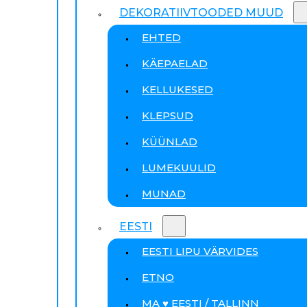
DEKORATIIVTOODED MUUD
EHTED
KÄEPAELAD
KELLUKESED
KLEPSUD
KÜÜNLAD
LUMEKUULID
MUNAD
EESTI
EESTI LIPU VÄRVIDES
ETNO
MA ♥ EESTI / TALLINN