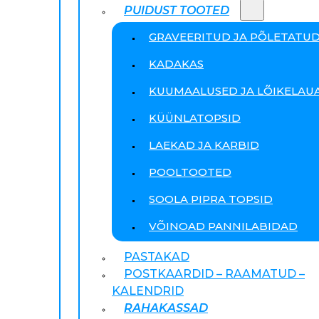
PUIDUST TOOTED
GRAVEERITUD JA PÕLETATU
KADAKAS
KUUMAALUSED JA LÕIKELAU
KÜÜNLATOPSID
LAEKAD JA KARBID
POOLTOOTED
SOOLA PIPRA TOPSID
VÕINOAD PANNILABIDAD
PASTAKAD
POSTKAARDID – RAAMATUD –
KALENDRID
RAHAKASSAD