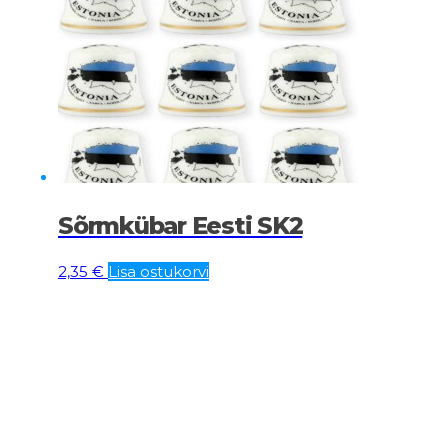
oli:
is:
2,34 €.
0,50 €.
Sõrmkübar Eesti SK2
2,35
€
Lisa ostukorvi