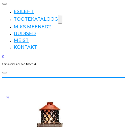
ESILEHT
TOOTEKATALOOG
MIKS MEENED?
UUDISED
MEIST
KONTAKT
0
Ostukorvis ei ole tooteid.
🔍