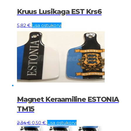
Kruus Lusikaga EST Krs6
5,82
€
Lisa ostukorvi
Magnet Keraamiline ESTONIA
TM15
Algne
Current
2,34
€
0,50
€
Lisa ostukorvi
hind
price