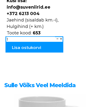
Küsi lisa:
info@suveniirid.ee
+372 6213 004
Jaehind (sisaldab km.-i),
Hulgihind (+ km.)
Toote kood:
653
Küünlatops/rahakassa
keraamiline
majakas
653
Lisa ostukorvi
kogus
Sulle Võiks Veel Meeldida