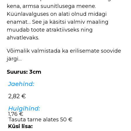
kena, armsa suunitlusega meene.
Küünlavalguses on alati olnud midagi
enamat… See ja käsitsi valmiv maaling
muudab toote atraktiivseks ning
ahvatlevaks.
Võimalik valmistada ka erilisemate soovide
järgi…
Suurus: 3cm
Jaehind:
2,82
€
Hulgihind:
1,76 €
Tasuta tarne alates 50 €
Küsi lisa: