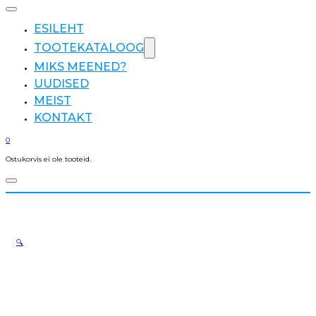
ESILEHT
TOOTEKATALOOG
MIKS MEENED?
UUDISED
MEIST
KONTAKT
0
Ostukorvis ei ole tooteid.
🔍