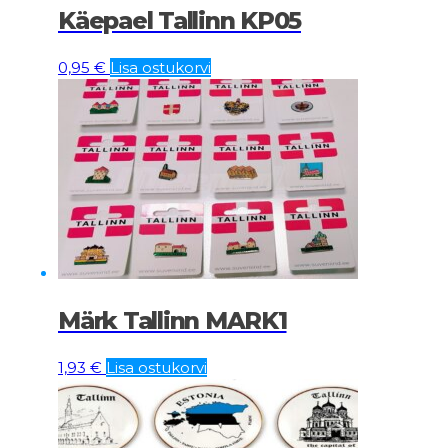
Käepael Tallinn KP05
0,95
€
Lisa ostukorvi
Märk Tallinn MARK1
1,93
€
Lisa ostukorvi