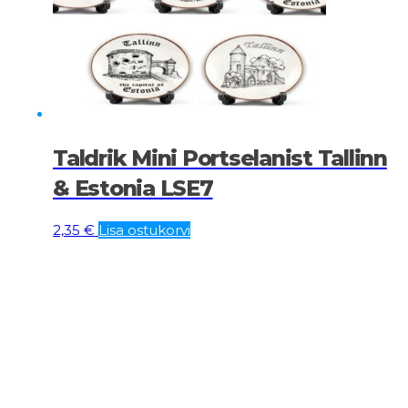
Taldrik Mini Portselanist Tallinn
& Estonia LSE7
2,35
€
Lisa ostukorvi