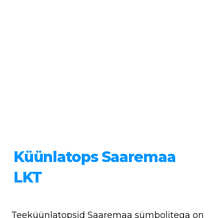
Küünlatops Saaremaa
LKT
Teeküünlatopsid Saaremaa sümbolitega on