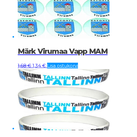
Märk Virumaa Vapp MAM
Algne
Current
1,68
€
1,34
€
Lisa ostukorvi
hind
price
oli:
is:
1,68 €.
1,34 €.