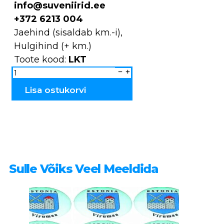
info@suveniirid.ee
+372 6213 004
Jaehind (sisaldab km.-i),
Hulgihind (+ km.)
Toote kood:
LKT
Küünlatops
Saaremaa
LKT
kogus
Lisa ostukorvi
Sulle Võiks Veel Meeldida