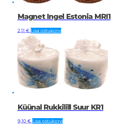
Magnet Ingel Estonia MRI1
2,11
€
Lisa ostukorvi
Küünal Rukkilill Suur KR1
9,10
€
Lisa ostukorvi