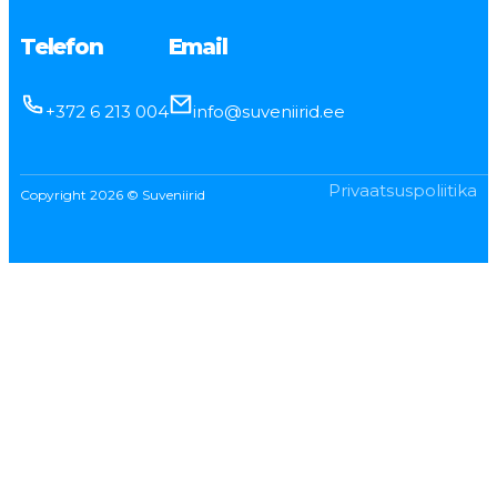
Telefon
Email
+372 6 213 004
info@suveniirid.ee
Privaatsuspoliitika
Copyright 2026 © Suveniirid