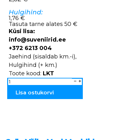
Hulgihind:
1,76 €
Tasuta tarne alates 50 €
Küsi lisa:
info@suveniirid.ee
+372 6213 004
Jaehind (sisaldab km.-i),
Hulgihind (+ km.)
Toote kood:
LKT
Küünlatopsid
Lihavõtte
LKT
kogus
Lisa ostukorvi