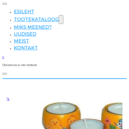
ESILEHT
TOOTEKATALOOG
MIKS MEENED?
UUDISED
MEIST
KONTAKT
0
Ostukorvis ei ole tooteid.
🔍