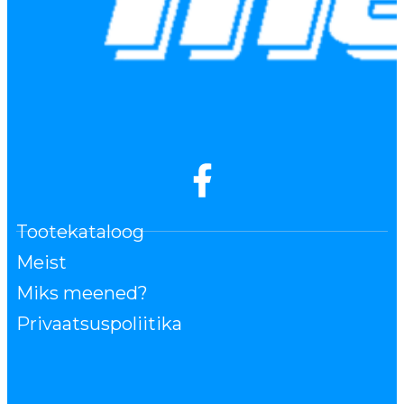
Tootekataloog
Meist
Miks meened?
Privaatsuspoliitika