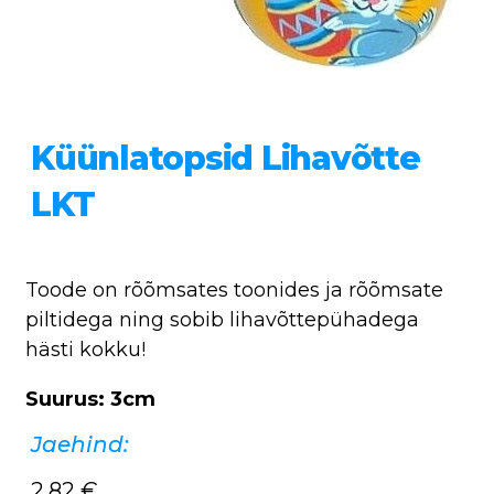
Küünlatopsid Lihavõtte
LKT
Toode on rõõmsates toonides ja rõõmsate
piltidega ning sobib lihavõttepühadega
hästi kokku!
Suurus: 3cm
Jaehind:
2,82
€