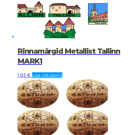
Rinnamärgid Metallist Tallinn
MARK1
1,93
€
Lisa ostukorvi