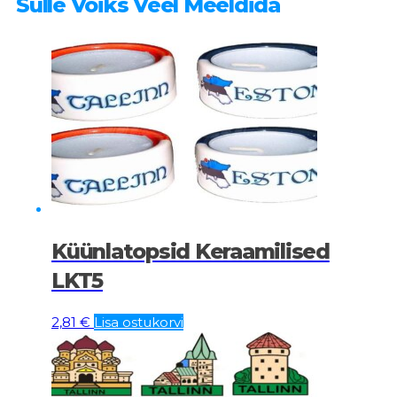
Sulle Võiks Veel Meeldida
Küünlatopsid Keraamilised
LKT5
2,81
€
Lisa ostukorvi