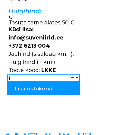
Hulgihind:
€
Tasuta tarne alates 50 €
Küsi lisa:
info@suveniirid.ee
+372 6213 004
Jaehind (sisaldab km.-i),
Hulgihind (+ km.)
Toote kood:
LKKE
Kuusekuulid
suured
LKKE
kogus
Lisa ostukorvi