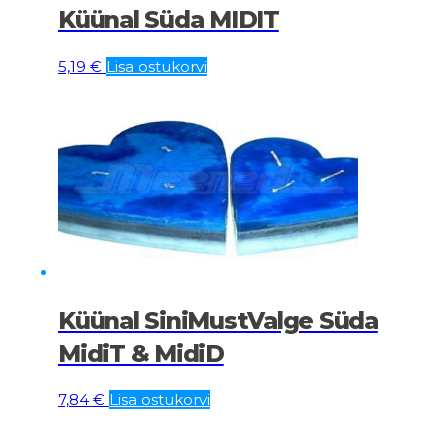
Küünal Süda MIDIT
5,19
€
Lisa ostukorvi
Küünal SiniMustValge Süda
MidiT & MidiD
7,84
€
Lisa ostukorvi