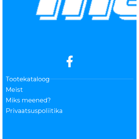
Tootekataloog
Meist
Miks meened?
Privaatsuspoliitika