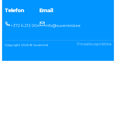
Telefon
Email
+372 6 213 004
info@suveniirid.ee
Privaatsuspoliitika
Copyright 2026 © Suveniirid