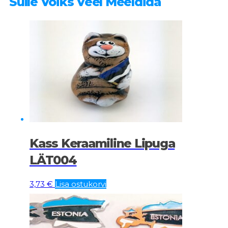
Sulle Võiks Veel Meeldida
Kass Keraamiline Lipuga
LÄT004
3,73
€
Lisa ostukorvi