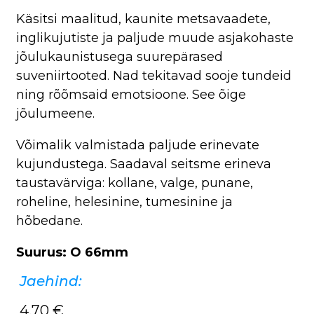
Käsitsi maalitud, kaunite metsavaadete,
inglikujutiste ja paljude muude asjakohaste
jõulukaunistusega suurepärased
suveniirtooted. Nad tekitavad sooje tundeid
ning rõõmsaid emotsioone. See õige
jõulumeene.
Võimalik valmistada paljude erinevate
kujundustega. Saadaval seitsme erineva
taustavärviga: kollane, valge, punane,
roheline, helesinine, tumesinine ja
hõbedane.
Suurus: O 66mm
Jaehind:
4,70
€