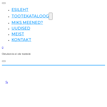
ESILEHT
TOOTEKATALOOG
MIKS MEENED?
UUDISED
MEIST
KONTAKT
0
Ostukorvis ei ole tooteid.
🔍