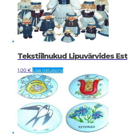
Tekstiilnukud Lipuvärvides Est
1,00
€
Lisa ostukorvi