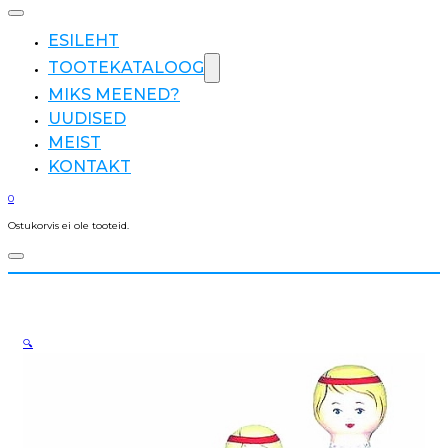
ESILEHT
TOOTEKATALOOG
MIKS MEENED?
UUDISED
MEIST
KONTAKT
0
Ostukorvis ei ole tooteid.
🔍