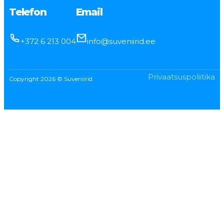
Telefon
Email
+372 6 213 004
info@suveniirid.ee
Privaatsuspoliitika
Copyright 2026 © Suveniirid