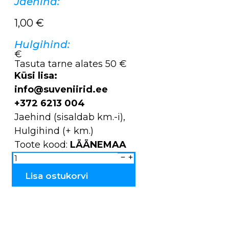
Jaehind:
1,00
€
Hulgihind:
€
Tasuta tarne alates 50 €
Küsi lisa:
info@suveniirid.ee
+372 6213 004
Jaehind (sisaldab km.-i),
Hulgihind (+ km.)
Toote kood:
LÄÄNEMAA
Läänemaa
nukkude
kollektsioon
LÄÄNEMAA
Lisa ostukorvi
kogus