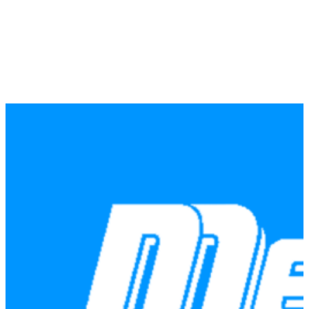
2,83 €.
2,26 €.