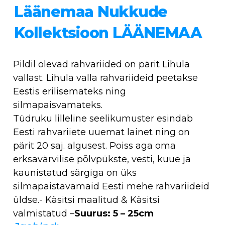
Läänemaa Nukkude
Kollektsioon LÄÄNEMAA
Pildil olevad rahvariided on pärit Lihula
vallast. Lihula valla rahvariideid peetakse
Eestis erilisemateks ning
silmapaisvamateks.
Tüdruku lilleline seelikumuster esindab
Eesti rahvariiete uuemat lainet ning on
pärit 20 saj. algusest. Poiss aga oma
erksavärvilise põlvpükste, vesti, kuue ja
kaunistatud särgiga on üks
silmapaistavamaid Eesti mehe rahvariideid
üldse.- Käsitsi maalitud & Käsitsi
valmistatud –
Suurus: 5 – 25cm