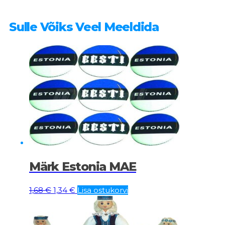
Sulle Võiks Veel Meeldida
Märk Estonia MAE
Algne
Current
1,68
€
1,34
€
Lisa ostukorvi
hind
price
oli:
is:
1,68 €.
1,34 €.