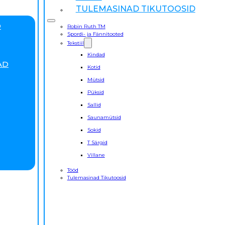
TULEMASINAD TIKUTOOSID
D
Robin Ruth TM
Spordi- ja Fännitooted
Tekstiil
Kindad
AD
Kotid
Mütsid
Püksid
Sallid
Saunamütsid
Sokid
T Särgid
Villane
Tööd
Tulemasinad Tikutoosid