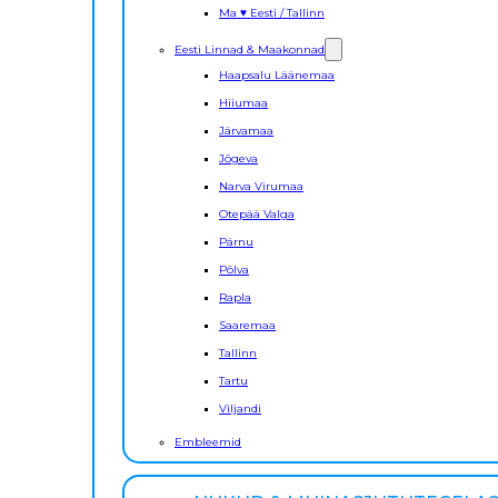
Ma ♥ Eesti / Tallinn
Eesti Linnad & Maakonnad
Haapsalu Läänemaa
Hiiumaa
Järvamaa
Jõgeva
Narva Virumaa
Otepää Valga
Pärnu
Põlva
Rapla
Saaremaa
Tallinn
Tartu
Viljandi
Embleemid