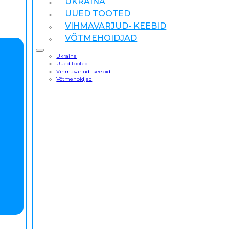
UKRAINA
UUED TOOTED
VIHMAVARJUD- KEEBID
VÕTMEHOIDJAD
Ukraina
Uued tooted
Vihmavarjud- keebid
Võtmehoidjad