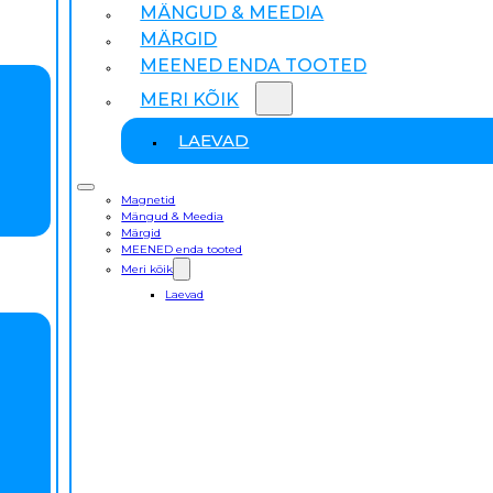
MÄNGUD & MEEDIA
MÄRGID
MEENED ENDA TOOTED
MERI KÕIK
LAEVAD
Magnetid
Mängud & Meedia
Märgid
MEENED enda tooted
Meri kõik
Laevad