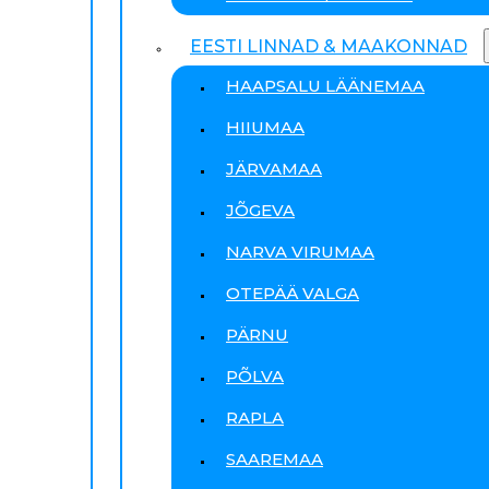
EESTI LINNAD & MAAKONNAD
HAAPSALU LÄÄNEMAA
HIIUMAA
JÄRVAMAA
JÕGEVA
NARVA VIRUMAA
OTEPÄÄ VALGA
PÄRNU
PÕLVA
RAPLA
SAAREMAA