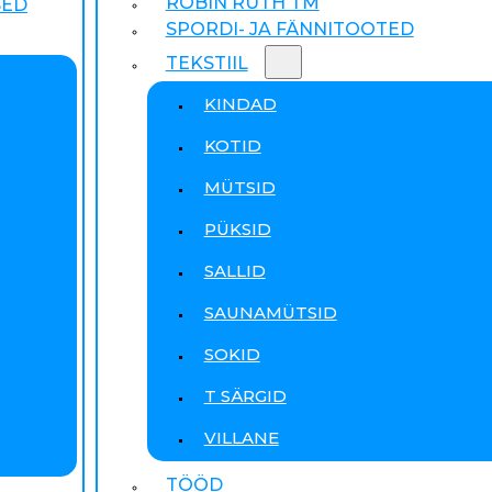
ROBIN RUTH TM
SED
SPORDI- JA FÄNNITOOTED
TEKSTIIL
KINDAD
KOTID
MÜTSID
PÜKSID
SALLID
SAUNAMÜTSID
SOKID
T SÄRGID
VILLANE
TÖÖD