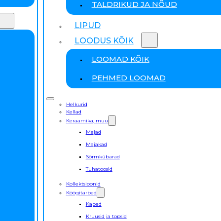
TALDRIKUD JA NÕUD
LIPUD
LOODUS KÕIK
LOOMAD KÕIK
PEHMED LOOMAD
Helkurid
Kellad
Keraamika, muu
Majad
Majakad
Sõrmkübarad
Tuhatoosid
Kollektsioonid
Köögitarbed
Kapad
Kruusid ja topsid