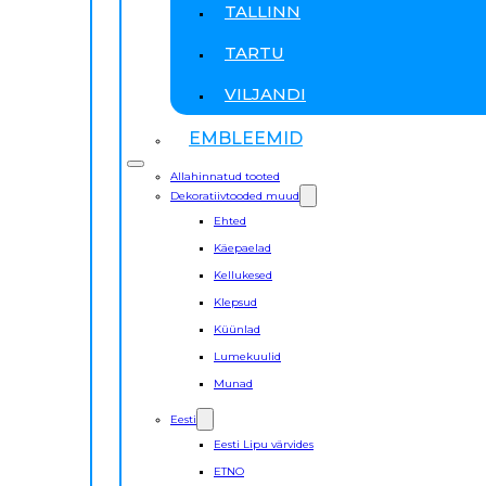
TALLINN
TARTU
VILJANDI
EMBLEEMID
Allahinnatud tooted
Dekoratiivtooded muud
Ehted
Käepaelad
Kellukesed
Klepsud
Küünlad
Lumekuulid
Munad
Eesti
Eesti Lipu värvides
ETNO