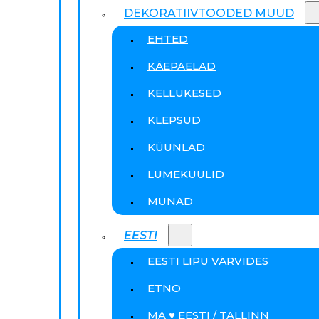
DEKORATIIVTOODED MUUD
EHTED
KÄEPAELAD
KELLUKESED
KLEPSUD
KÜÜNLAD
LUMEKUULID
MUNAD
EESTI
EESTI LIPU VÄRVIDES
ETNO
MA ♥ EESTI / TALLINN