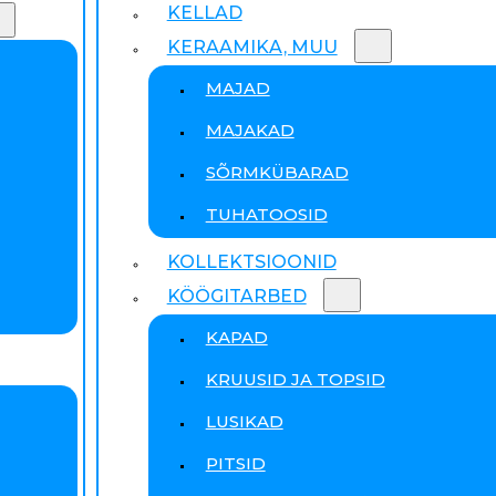
KELLAD
KERAAMIKA, MUU
MAJAD
MAJAKAD
SÕRMKÜBARAD
TUHATOOSID
KOLLEKTSIOONID
KÖÖGITARBED
KAPAD
KRUUSID JA TOPSID
LUSIKAD
PITSID