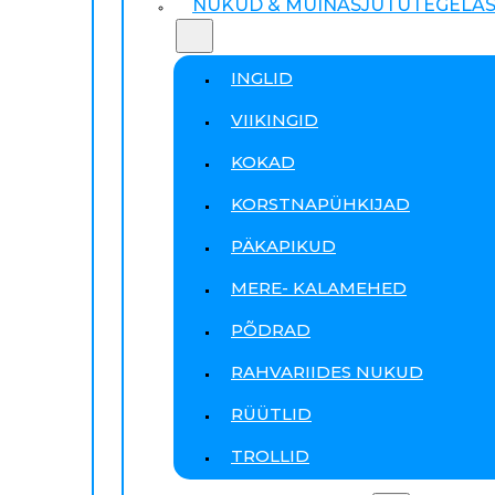
NUKUD & MUINASJUTUTEGELA
INGLID
VIIKINGID
KOKAD
KORSTNAPÜHKIJAD
PÄKAPIKUD
MERE- KALAMEHED
PÕDRAD
RAHVARIIDES NUKUD
RÜÜTLID
TROLLID