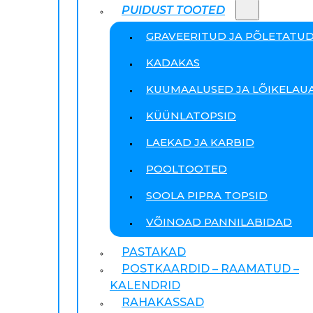
PUIDUST TOOTED
GRAVEERITUD JA PÕLETATU
KADAKAS
KUUMAALUSED JA LÕIKELAU
KÜÜNLATOPSID
LAEKAD JA KARBID
POOLTOOTED
SOOLA PIPRA TOPSID
VÕINOAD PANNILABIDAD
PASTAKAD
POSTKAARDID – RAAMATUD –
KALENDRID
RAHAKASSAD