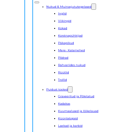
Nukud & Muinasjututegelased
Inglid
Viikingid
Kokad
Korstnapühkijad
Päkapikud
Mere- Kalamehed
Põdrad
Rahvariides nukud
Rüütlid
Trollid
Puidust tooted
Graveeritud ja Põletatud
Kadakas
Kuumaalused ja lõikelauad
Küünlatopsid
Laekad ja karbid