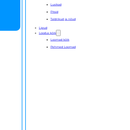
Lusikad
Pitsid
Taldrikud ja nõud
Lipud
Loodus kõik
Loomad kõik
Pehmed Loomad