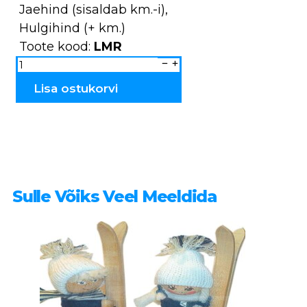
Jaehind (sisaldab km.-i),
Hulgihind (+ km.)
Toote kood:
LMR
Lepatriinu
magnet
LMR
kogus
Lisa ostukorvi
Sulle Võiks Veel Meeldida