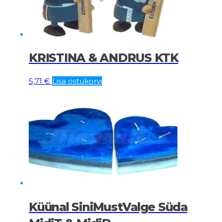
KRISTINA & ANDRUS KTK
5,71
€
Lisa ostukorvi
Küünal SiniMustValge Süda