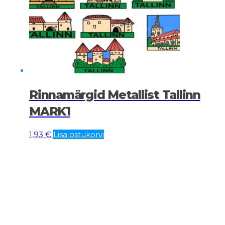
Rinnamärgid Metallist Tallinn
MARK1
1,93
€
Lisa ostukorvi