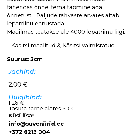
tähendas õnne, tema tapmine aga
õnnetust… Paljude rahvaste arvates aitab
lepatriinu ennustada…
Maailmas teatakse üle 4000 lepatriinu liigi.
– Käsitsi maalitud & Käsitsi valmistatud –
Suurus: 3cm
Jaehind:
2,00
€
Hulgihind:
1,26 €
Tasuta tarne alates 50 €
Küsi lisa:
info@suveniirid.ee
+372 6213 004