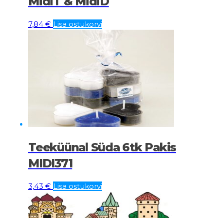
MidiT & MidiD
7,84
€
Lisa ostukorvi
Teeküünal Süda 6tk Pakis
MIDI371
3,43
€
Lisa ostukorvi