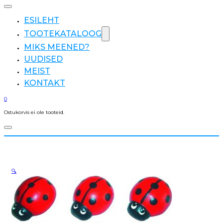
ESILEHT
TOOTEKATALOOG
MIKS MEENED?
UUDISED
MEIST
KONTAKT
0
Ostukorvis ei ole tooteid.
🔍