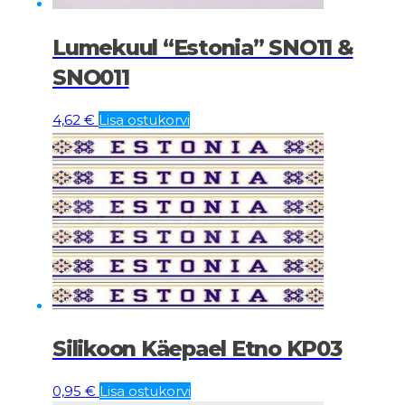
Lumekuul “Estonia” SNO11 &
SNO011
4,62
€
Lisa ostukorvi
Silikoon Käepael Etno KP03
0,95
€
Lisa ostukorvi