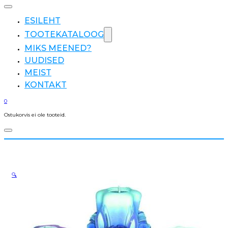
ESILEHT
TOOTEKATALOOG
MIKS MEENED?
UUDISED
MEIST
KONTAKT
0
Ostukorvis ei ole tooteid.
🔍