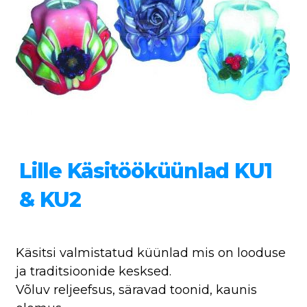
Lille Käsitööküünlad KU1
& KU2
Käsitsi valmistatud küünlad mis on looduse
ja traditsioonide kesksed.
Võluv reljeefsus, säravad toonid, kaunis