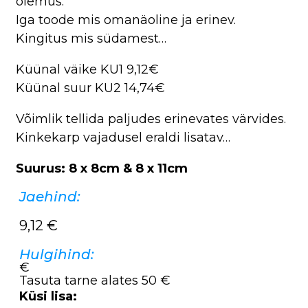
olemus.
Iga toode mis omanäoline ja erinev.
Kingitus mis südamest…
Küünal väike KU1 9,12€
Küünal suur KU2 14,74€
Võimlik tellida paljudes erinevates värvides.
Kinkekarp vajadusel eraldi lisatav…
Suurus: 8 x 8cm & 8 x 11cm
Jaehind:
9,12
€
Hulgihind:
€
Tasuta tarne alates 50 €
Küsi lisa: