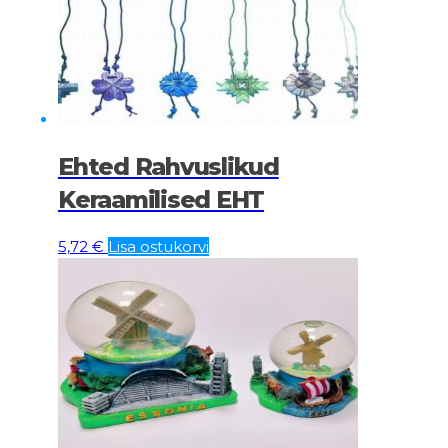
Ehted Rahvuslikud
Keraamilised EHT
5,72
€
Lisa ostukorvi