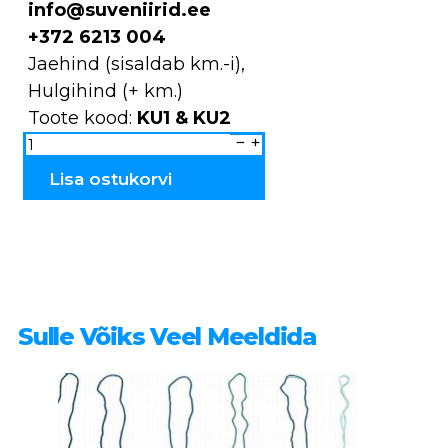
info@suveniirid.ee
+372 6213 004
Jaehind (sisaldab km.-i),
Hulgihind (+ km.)
Toote kood:
KU1 & KU2
Lille
Käsitööküünlad
KU1
&
Lisa ostukorvi
KU2
kogus
Sulle Võiks Veel Meeldida