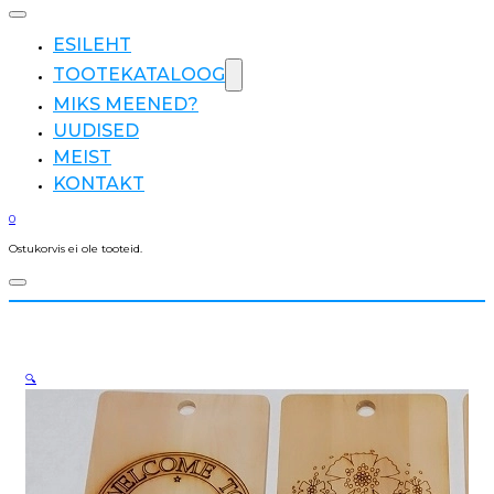
ESILEHT
TOOTEKATALOOG
MIKS MEENED?
UUDISED
MEIST
KONTAKT
0
Ostukorvis ei ole tooteid.
🔍