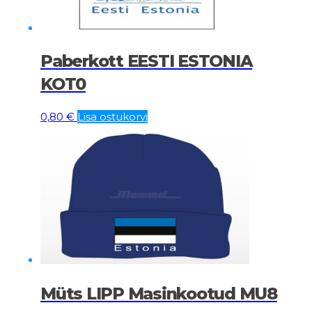
Paberkott EESTI ESTONIA
KOT0
0,80
€
Lisa ostukorvi
Müts LIPP Masinkootud MU8