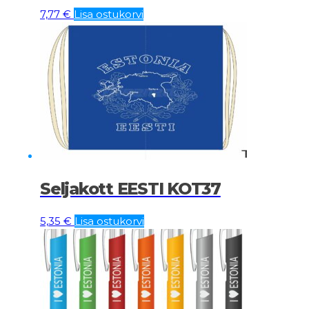
7,77
€
Lisa ostukorvi
Seljakott EESTI KOT37
5,35
€
Lisa ostukorvi