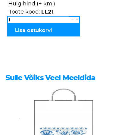
Hulgihind (+ km.)
Toote kood:
LL21
Lõikelaud
graveeritud
pildiga
LL2
Lisa ostukorvi
kogus
Sulle Võiks Veel Meeldida