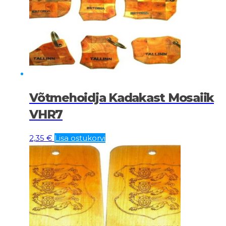
Võtmehoidja Kadakast Mosaiik
VHR7
2,35
€
Lisa ostukorvi