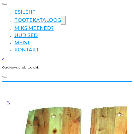
ESILEHT
TOOTEKATALOOG
MIKS MEENED?
UUDISED
MEIST
KONTAKT
0
Ostukorvis ei ole tooteid.
🔍