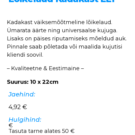
Kadakast väiksemõõtmeline lõikelaud.
Ümarata äärte ning universaalse kujuga.
Lisaks on päises riputamiseks mõeldud auk.
Pinnale saab põletada või maalida kujutisi
kliendi soovil.
– Kvaliteetne & Eestimaine –
Suurus: 10 x 22cm
Jaehind:
4,92
€
Hulgihind:
€
Tasuta tarne alates 50 €