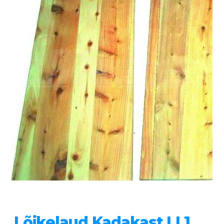
Lõikelaud Kadakast LL1