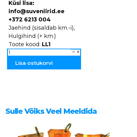
Küsi lisa:
info@suveniirid.ee
+372 6213 004
Jaehind (sisaldab km.-i),
Hulgihind (+ km.)
Toote kood:
LL1
Lõikelaud
kadakast
LL1
kogus
Lisa ostukorvi
Sulle Võiks Veel Meeldida