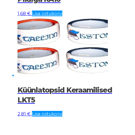
1,68
€
Lisa ostukorvi
Küünlatopsid Keraamilised
LKT5
2,81
€
Lisa ostukorvi