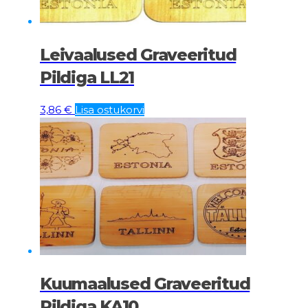
Leivaalused Graveeritud
Pildiga LL21
3,86
€
Lisa ostukorvi
Kuumaalused Graveeritud
Pildiga KA10