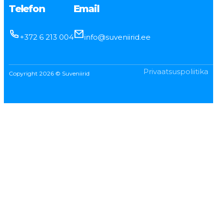
Telefon
Email
+372 6 213 004
info@suveniirid.ee
Privaatsuspoliitika
Copyright 2026 © Suveniirid