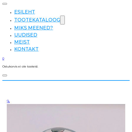
ESILEHT
TOOTEKATALOOG
MIKS MEENED?
UUDISED
MEIST
KONTAKT
0
Ostukorvis ei ole tooteid.
🔍