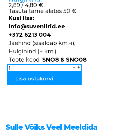
2,89 / 4,80 €
Tasuta tarne alates 50 €
Küsi lisa:
info@suveniirid.ee
+372 6213 004
Jaehind (sisaldab km.-i),
Hulgihind (+ km.)
Toote kood:
SNO8 & SNO08
Lumekuul
Raekoda
väike
ja
Lisa ostukorvi
suur
SNO8
&
SNO08
kogus
Sulle Võiks Veel Meeldida