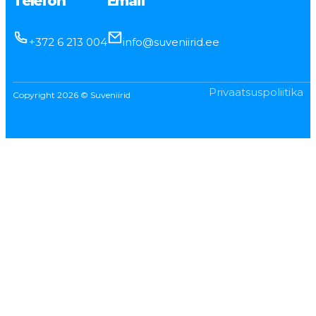
Telefon
Email
+372 6 213 004
info@suveniirid.ee
Privaatsuspoliitika
Copyright 2026 © Suveniirid