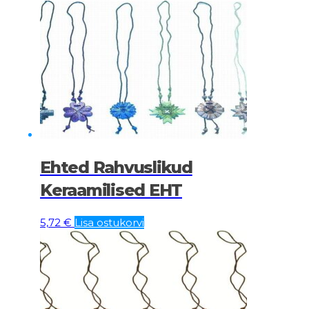
Ehted Rahvuslikud
Keraamilised EHT
5,72
€
Lisa ostukorvi