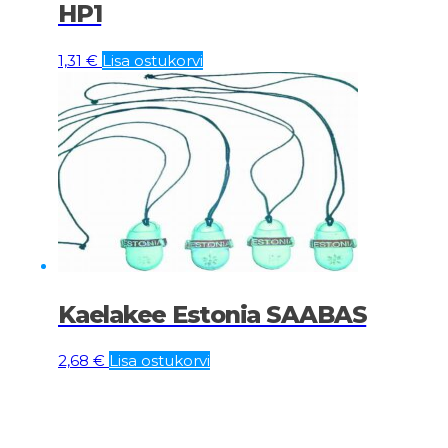
HP1
1,31
€
Lisa ostukorvi
Kaelakee Estonia SAABAS
2,68
€
Lisa ostukorvi