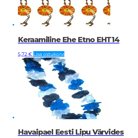
Keraamiline Ehe Etno EHT14
5,72
€
Lisa ostukorvi
Havaipael Eesti Lipu Värvides