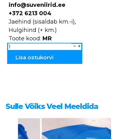
info@suveniirid.ee
+372 6213 004
Jaehind (sisaldab km.-i),
Hulgihind (+ km.)
Toote kood:
MR
Magnet
Anne
Rapla
rahvariietes
Lisa ostukorvi
MR
kogus
Sulle Võiks Veel Meeldida