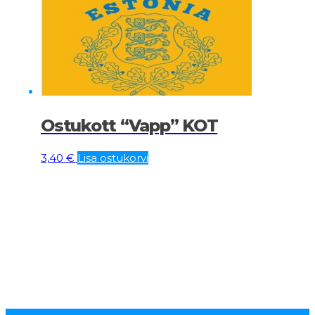
Ostukott “Vapp” KOT
3,40
€
Lisa ostukorvi