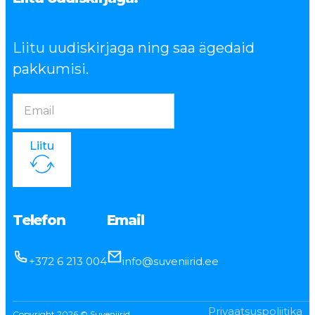
Liitu uudiskirjaga ning saa ägedaid
pakkumisi.
Liitu
Telefon
Email
+372 6 213 004
info@suveniirid.ee
Privaatsuspoliitika
Copyright 2026 © Suveniirid