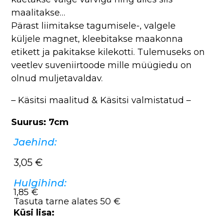
maalitakse…
Pärast liimitakse tagumisele-, valgele
küljele magnet, kleebitakse maakonna
etikett ja pakitakse kilekotti. Tulemuseks on
veetlev suveniirtoode mille müügiedu on
olnud muljetavaldav.
– Käsitsi maalitud & Käsitsi valmistatud –
Suurus: 7cm
Jaehind:
3,05
€
Hulgihind:
1,85 €
Tasuta tarne alates 50 €
Küsi lisa: