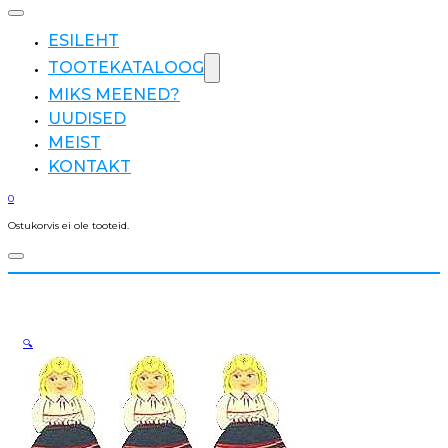
ESILEHT
TOOTEKATALOOG
MIKS MEENED?
UUDISED
MEIST
KONTAKT
0
Ostukorvis ei ole tooteid.
🔍