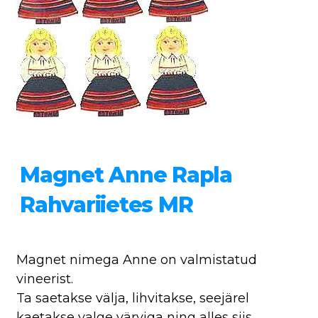
Magnet Anne Rapla
Rahvariietes MR
Magnet nimega Anne on valmistatud
vineerist.
Ta saetakse välja, lihvitakse, seejärel
kaetakse valge värviga ning alles siis