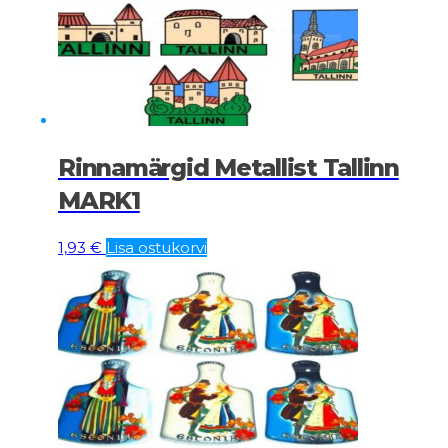
Rinnamärgid Metallist Tallinn
MARK1
1,93
€
Lisa ostukorvi