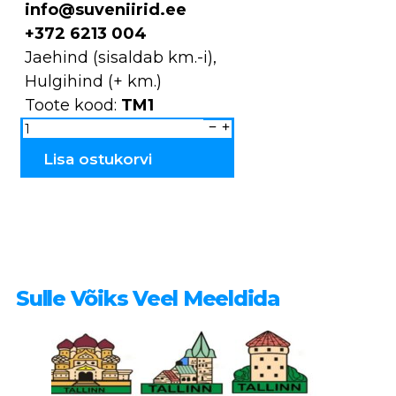
info@suveniirid.ee
+372 6213 004
Jaehind (sisaldab km.-i),
Hulgihind (+ km.)
Toote kood:
TM1
Magnet
Eestimaa
mõisad
Palmse
Lisa ostukorvi
TM1
kogus
Sulle Võiks Veel Meeldida