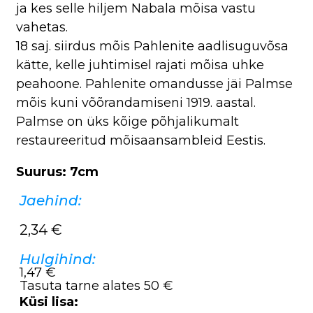
ja kes selle hiljem Nabala mõisa vastu
vahetas.
18 saj. siirdus mõis Pahlenite aadlisuguvõsa
kätte, kelle juhtimisel rajati mõisa uhke
peahoone. Pahlenite omandusse jäi Palmse
mõis kuni võõrandamiseni 1919. aastal.
Palmse on üks kõige põhjalikumalt
restaureeritud mõisaansambleid Eestis.
Suurus: 7cm
Jaehind:
2,34
€
Hulgihind:
1,47 €
Tasuta tarne alates 50 €
Küsi lisa: