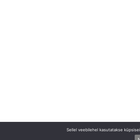
Sellel veebilehel kasutatakse küpsis