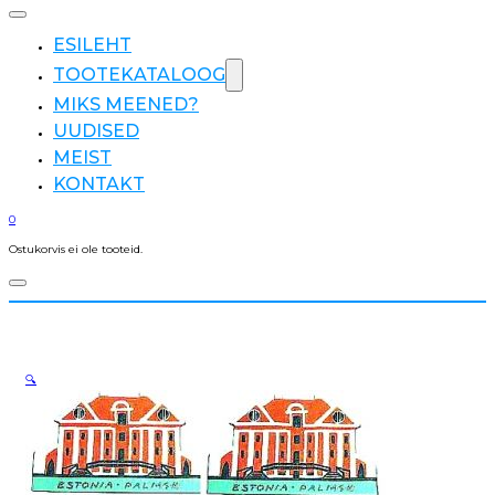
ESILEHT
TOOTEKATALOOG
MIKS MEENED?
UUDISED
MEIST
KONTAKT
0
Ostukorvis ei ole tooteid.
🔍