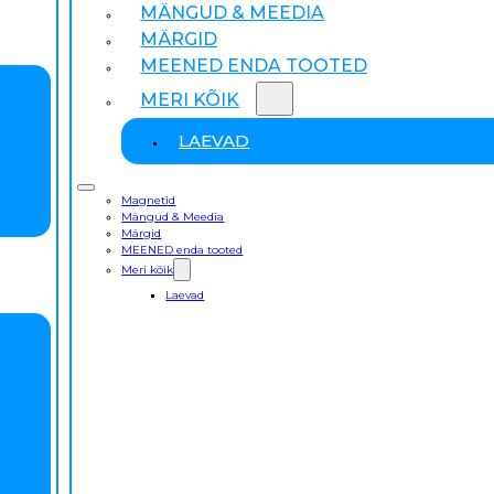
MÄNGUD & MEEDIA
MÄRGID
MEENED ENDA TOOTED
MERI KÕIK
LAEVAD
Magnetid
Mängud & Meedia
Märgid
MEENED enda tooted
Meri kõik
Laevad