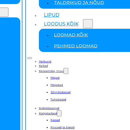
TALDRIKUD JA NÕUD
LIPUD
LOODUS KÕIK
LOOMAD KÕIK
PEHMED LOOMAD
Helkurid
Kellad
Keraamika, muu
Majad
Majakad
Sõrmkübarad
Tuhatoosid
Kollektsioonid
Köögitarbed
Kapad
Kruusid ja topsid