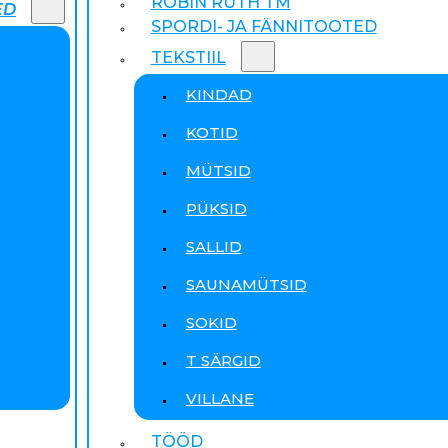
ROBIN RUTH TM
ED
SPORDI- JA FÄNNITOOTED
TEKSTIIL
KINDAD
KOTID
MÜTSID
PÜKSID
SALLID
SAUNAMÜTSID
SOKID
T SÄRGID
VILLANE
TÖÖD