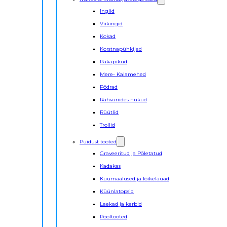
Inglid
Viikingid
Kokad
Korstnapühkijad
Päkapikud
Mere- Kalamehed
Põdrad
Rahvariides nukud
Rüütlid
Trollid
Puidust tooted
Graveeritud ja Põletatud
Kadakas
Kuumaalused ja lõikelauad
Küünlatopsid
Laekad ja karbid
Pooltooted