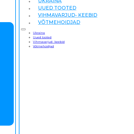
UKRAINA
UUED TOOTED
VIHMAVARJUD- KEEBID
VÕTMEHOIDJAD
Ukraina
Uued tooted
Vihmavarjud- keebid
Võtmehoidjad