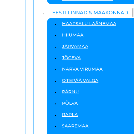
EESTI LINNAD & MAAKONNAD
HAAPSALU LÄÄNEMAA
HIIUMAA
JÄRVAMAA
JÕGEVA
NARVA VIRUMAA
OTEPÄÄ VALGA
PÄRNU
PÕLVA
RAPLA
SAAREMAA