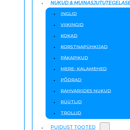
NUKUD & MUINASJUTUTEGELAS
INGLID
VIIKINGID
KOKAD
KORSTNAPÜHKIJAD
PÄKAPIKUD
MERE- KALAMEHED
PÕDRAD
RAHVARIIDES NUKUD
RÜÜTLID
TROLLID
PUIDUST TOOTED