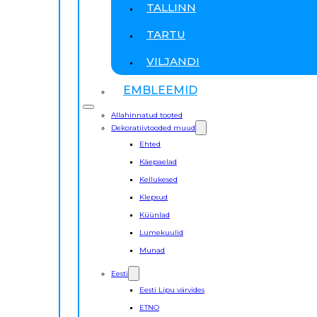
TALLINN
TARTU
VILJANDI
EMBLEEMID
Allahinnatud tooted
Dekoratiivtooded muud
Ehted
Käepaelad
Kellukesed
Klepsud
Küünlad
Lumekuulid
Munad
Eesti
Eesti Lipu värvides
ETNO