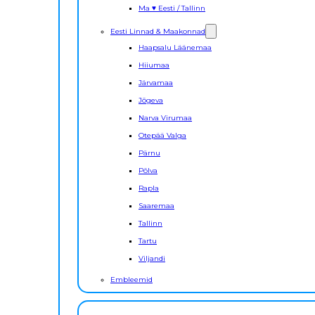
Ma ♥ Eesti / Tallinn
Eesti Linnad & Maakonnad
Haapsalu Läänemaa
Hiiumaa
Järvamaa
Jõgeva
Narva Virumaa
Otepää Valga
Pärnu
Põlva
Rapla
Saaremaa
Tallinn
Tartu
Viljandi
Embleemid