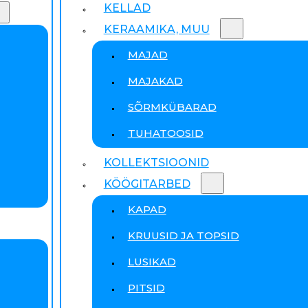
KELLAD
KERAAMIKA, MUU
MAJAD
MAJAKAD
SÕRMKÜBARAD
TUHATOOSID
KOLLEKTSIOONID
KÖÖGITARBED
KAPAD
KRUUSID JA TOPSID
LUSIKAD
PITSID