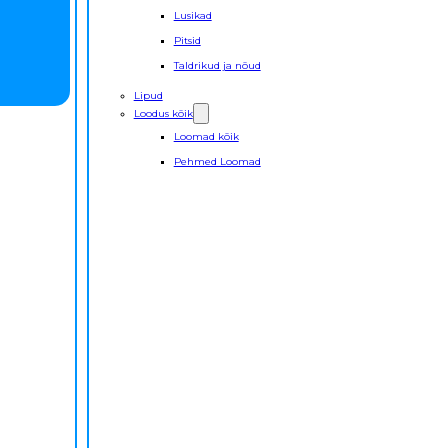
Lusikad
Pitsid
Taldrikud ja nõud
Lipud
Loodus kõik
Loomad kõik
Pehmed Loomad