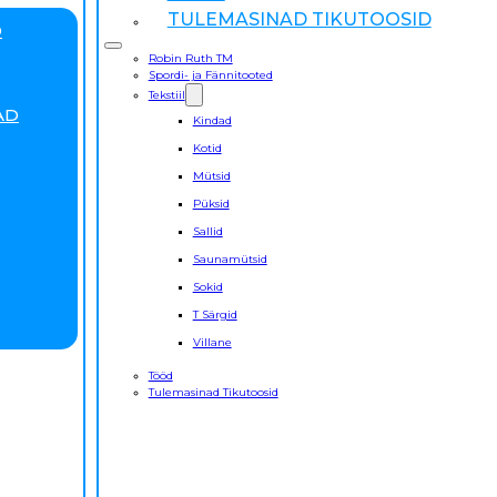
TULEMASINAD TIKUTOOSID
D
Robin Ruth TM
Spordi- ja Fännitooted
Tekstiil
AD
Kindad
Kotid
Mütsid
Püksid
Sallid
Saunamütsid
Sokid
T Särgid
Villane
Tööd
Tulemasinad Tikutoosid