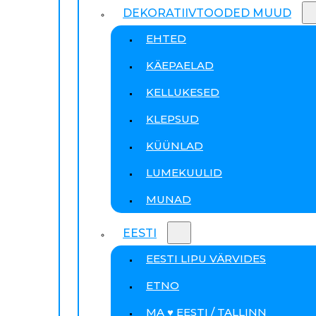
DEKORATIIVTOODED MUUD
EHTED
KÄEPAELAD
KELLUKESED
KLEPSUD
KÜÜNLAD
LUMEKUULID
MUNAD
EESTI
EESTI LIPU VÄRVIDES
ETNO
MA ♥ EESTI / TALLINN