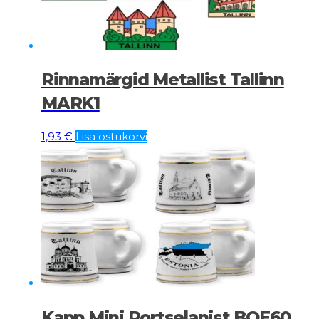
Rinnamärgid Metallist Tallinn
MARK1
1,93
€
Lisa ostukorvi
Kapp Mini Portselanist BOE60