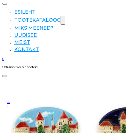
ESILEHT
TOOTEKATALOOG
MIKS MEENED?
UUDISED
MEIST
KONTAKT
0
Ostukorvis ei ole tooteid.
🔍