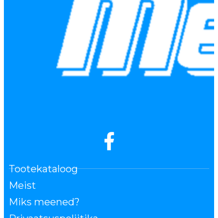
Tootekataloog
Meist
Miks meened?