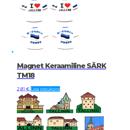
Magnet Keraamiline SÄRK
TM18
2,81
€
Lisa ostukorvi