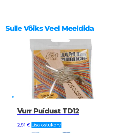
Sulle Võiks Veel Meeldida
Vurr Puidust TD12
2,81
€
Lisa ostukorvi