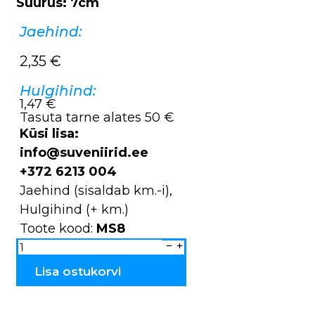
Suurus: 7cm
Jaehind:
2,35
€
Hulgihind:
1,47 €
Tasuta tarne alates 50 €
Küsi lisa:
info@suveniirid.ee
+372 6213 004
Jaehind (sisaldab km.-i),
Hulgihind (+ km.)
Toote kood:
MS8
Magnet
keraamiline
Tallinn
MS8
Lisa ostukorvi
kogus