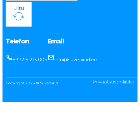
Liitu
Telefon
Email
+372 6 213 004
info@suveniirid.ee
Privaatsuspoliitika
Copyright 2026 © Suveniirid