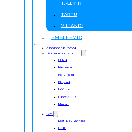
TALLINN
TARTU
VILJANDI
EMBLEEMID
Allahinnatud tooted
Dekoratiivtooded muud
Ehted
Käepaelad
Kellukesed
Klepsud
Küünlad
Lumekuulid
Munad
Eesti
Eesti Lipu värvides
ETNO