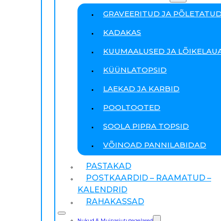
GRAVEERITUD JA PÕLETATU
KADAKAS
KUUMAALUSED JA LÕIKELAU
KÜÜNLATOPSID
LAEKAD JA KARBID
POOLTOOTED
SOOLA PIPRA TOPSID
VÕINOAD PANNILABIDAD
PASTAKAD
POSTKAARDID – RAAMATUD –
KALENDRID
RAHAKASSAD
Nukud & Muinasjututegelased