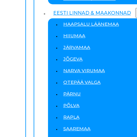
EESTI LINNAD & MAAKONNAD
HAAPSALU LÄÄNEMAA
HIIUMAA
JÄRVAMAA
JÕGEVA
NARVA VIRUMAA
OTEPÄÄ VALGA
PÄRNU
PÕLVA
RAPLA
SAAREMAA