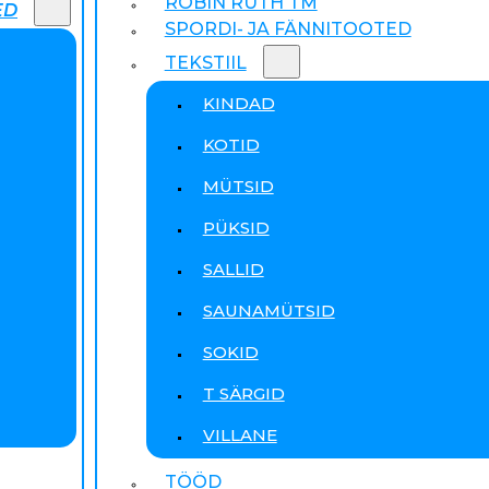
ROBIN RUTH TM
ED
SPORDI- JA FÄNNITOOTED
TEKSTIIL
KINDAD
KOTID
MÜTSID
PÜKSID
SALLID
SAUNAMÜTSID
SOKID
T SÄRGID
VILLANE
TÖÖD