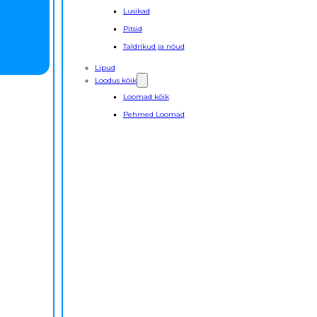
Lusikad
Pitsid
Taldrikud ja nõud
Lipud
Loodus kõik
Loomad kõik
Pehmed Loomad