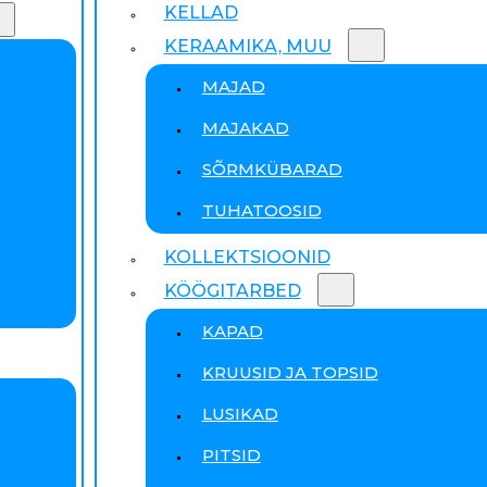
KELLAD
KERAAMIKA, MUU
MAJAD
MAJAKAD
SÕRMKÜBARAD
TUHATOOSID
KOLLEKTSIOONID
KÖÖGITARBED
KAPAD
KRUUSID JA TOPSID
LUSIKAD
PITSID