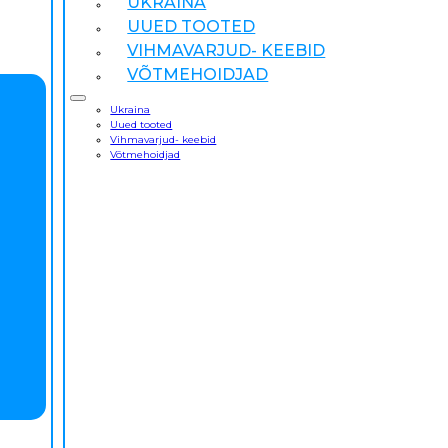
UKRAINA
UUED TOOTED
VIHMAVARJUD- KEEBID
VÕTMEHOIDJAD
Ukraina
Uued tooted
Vihmavarjud- keebid
Võtmehoidjad