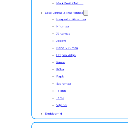
Ma ♥ Eesti / Tallinn
Eesti Linnad & Maakonnad
Haapsalu Läänemaa
Hiiumaa
Järvamaa
Jõgeva
Narva Virumaa
Otepää Valga
Pärnu
Põlva
Rapla
Saaremaa
Tallinn
Tartu
Viljandi
Embleemid