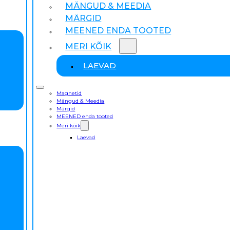
MÄNGUD & MEEDIA
MÄRGID
MEENED ENDA TOOTED
MERI KÕIK
LAEVAD
Magnetid
Mängud & Meedia
Märgid
MEENED enda tooted
Meri kõik
Laevad