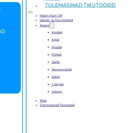
TULEMASINAD TIKUTOOSID
D
Robin Ruth TM
Spordi- ja Fännitooted
Tekstiil
AD
Kindad
Kotid
Mütsid
Püksid
Sallid
Saunamütsid
Sokid
T Särgid
Villane
Tööd
Tulemasinad Tikutoosid