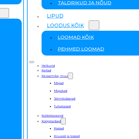
TALDRIKUD JA NÕUD
LIPUD
LOODUS KÕIK
LOOMAD KÕIK
PEHMED LOOMAD
Helkurid
Kellad
Keraamika, muu
Majad
Majakad
Sõrmkübarad
Tuhatoosid
Kollektsioonid
Köögitarbed
Kapad
Kruusid ja topsid