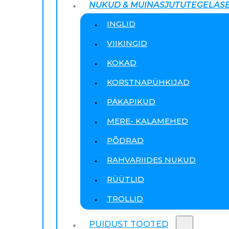
NUKUD & MUINASJUTUTEGELAS
INGLID
VIIKINGID
KOKAD
KORSTNAPÜHKIJAD
PÄKAPIKUD
MERE- KALAMEHED
PÕDRAD
RAHVARIIDES NUKUD
RÜÜTLID
TROLLID
PUIDUST TOOTED