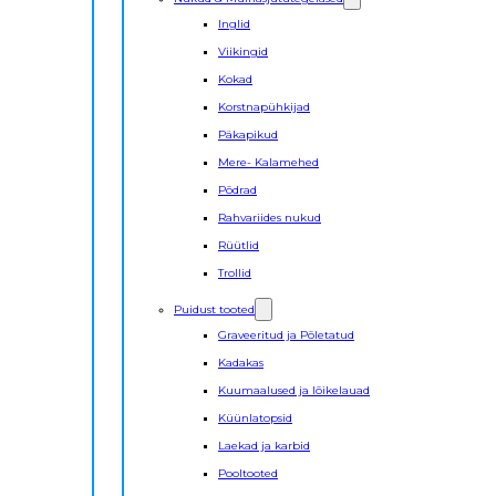
Inglid
Viikingid
Kokad
Korstnapühkijad
Päkapikud
Mere- Kalamehed
Põdrad
Rahvariides nukud
Rüütlid
Trollid
Puidust tooted
Graveeritud ja Põletatud
Kadakas
Kuumaalused ja lõikelauad
Küünlatopsid
Laekad ja karbid
Pooltooted