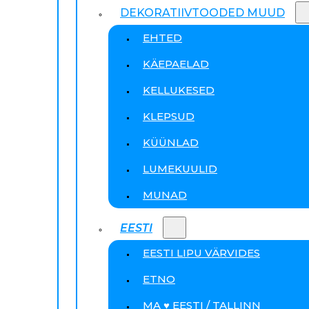
DEKORATIIVTOODED MUUD
EHTED
KÄEPAELAD
KELLUKESED
KLEPSUD
KÜÜNLAD
LUMEKUULID
MUNAD
EESTI
EESTI LIPU VÄRVIDES
ETNO
MA ♥ EESTI / TALLINN