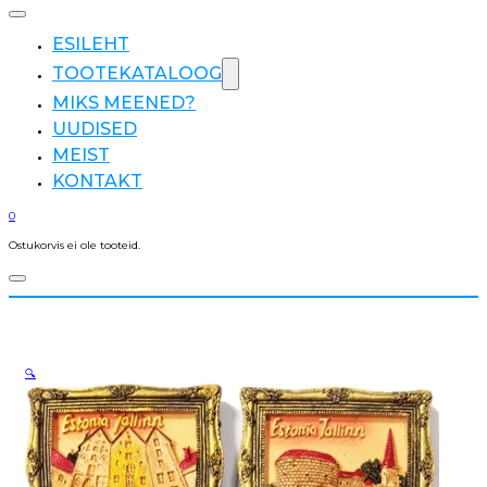
ESILEHT
TOOTEKATALOOG
MIKS MEENED?
UUDISED
MEIST
KONTAKT
0
Ostukorvis ei ole tooteid.
🔍