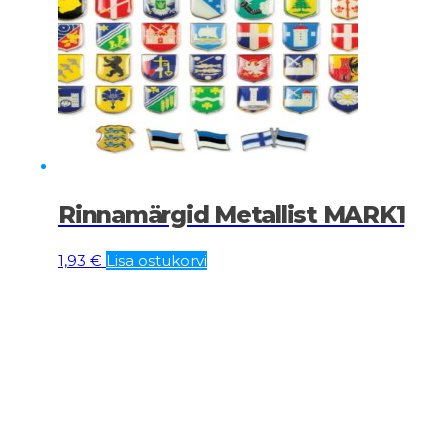
Rinnamärgid Metallist MARK1
1,93
€
Lisa ostukorvi