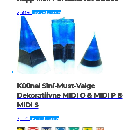
2,68
€
Lisa ostukorvi
Küünal Sini-Must-Valge
Dekoratiivne MIDI O & MIDI P &
MIDI S
3,11
€
Lisa ostukorvi