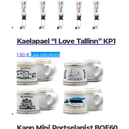
Kaelapael “I Love Tallinn” KP1
1,90
€
Lisa ostukorvi
Kapp Mini Portselanist BOE60