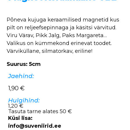
Põneva kujuga keraamilised magnetid kus
pilt on reljeefsepinnaga ja käsitsi värvitud.
Viru Värav, Pikk Jalg, Paks Margareta…
Valikus on kümmekond erinevat toodet.
Värviküllane, silmatorkav, eriline!
Suurus: 5cm
Jaehind:
1,90
€
Hulgihind:
1,20 €
Tasuta tarne alates 50 €
Küsi lisa:
info@suveniirid.ee