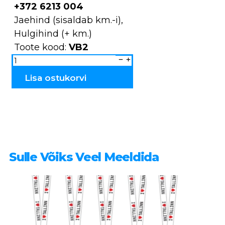
+372 6213 004
Jaehind (sisaldab km.-i),
Hulgihind (+ km.)
Toote kood:
VB2
Magnet
keraamiline
VB2
kogus
Lisa ostukorvi
Sulle Võiks Veel Meeldida