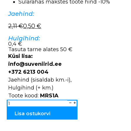
Sularahas makstes toote hind -10%
Jaehind:
2,11
€
0,50
€
Algne
Current
hind
price
Hulgihind:
0,4 €
oli:
is:
Tasuta tarne alates 50 €
2,11 €.
0,50 €.
Küsi lisa:
info@suveniirid.ee
+372 6213 004
Jaehind (sisaldab km.-i),
Hulgihind (+ km.)
Toote kood:
MRS1A
Magnet
kummist
MRS1A
kogus
Lisa ostukorvi