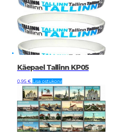
Käepael Tallinn KP05
0,95
€
Lisa ostukorvi