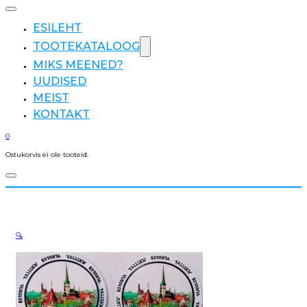
ESILEHT
TOOTEKATALOOG
MIKS MEENED?
UUDISED
MEIST
KONTAKT
0
Ostukorvis ei ole tooteid.
🔍