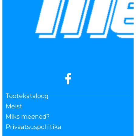
Tootekataloog
Meist
Miks meened?
Privaatsuspoliitika