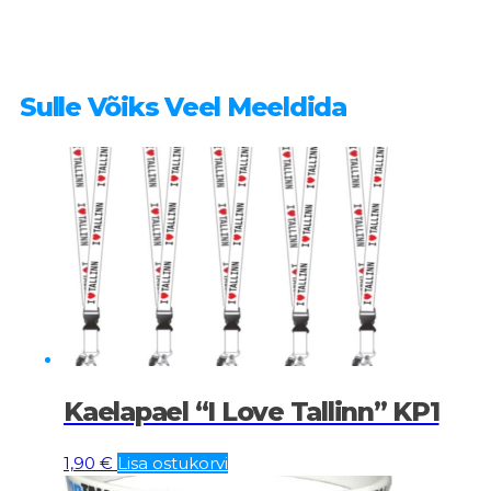
Sulle Võiks Veel Meeldida
Kaelapael “I Love Tallinn” KP1
1,90
€
Lisa ostukorvi