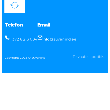
Telefon
Email
+372 6 213 004
info@suveniirid.ee
Privaatsuspoliitika
Copyright 2026 © Suveniirid