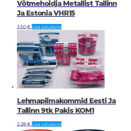
Võtmehoidja Metallist Tallinn
Ja Estonia VHR15
3,50
€
Lisa ostukorvi
Lehmapiimakommid Eesti Ja
Tallinn 9tk Pakis KOM1
2,28
€
Lisa ostukorvi