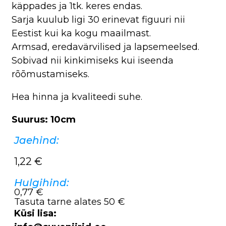
käppades ja 1tk. keres endas.
Sarja kuulub ligi 30 erinevat figuuri nii
Eestist kui ka kogu maailmast.
Armsad, eredavärvilised ja lapsemeelsed.
Sobivad nii kinkimiseks kui iseenda
rõõmustamiseks.
Hea hinna ja kvaliteedi suhe.
Suurus: 10cm
Jaehind:
1,22
€
Hulgihind:
0,77 €
Tasuta tarne alates 50 €
Küsi lisa: