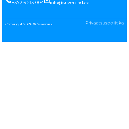
+372 6 213 004
info@suveniirid.ee
Privaatsuspoliitika
Copyright 2026 © Suveniirid