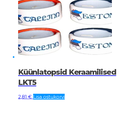
Küünlatopsid Keraamilised
LKT5
2,81
€
Lisa ostukorvi