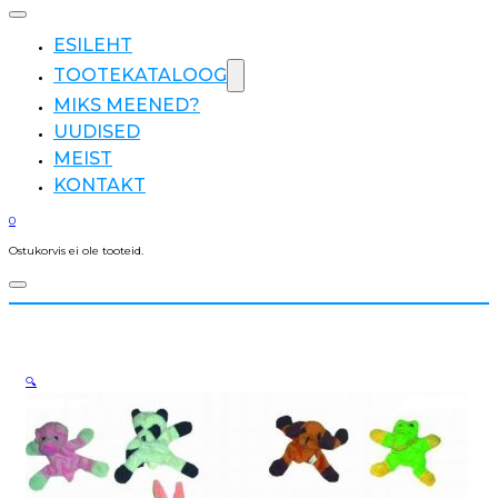
ESILEHT
TOOTEKATALOOG
MIKS MEENED?
UUDISED
MEIST
KONTAKT
0
Ostukorvis ei ole tooteid.
🔍