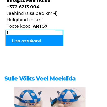
info@suveniirid.ee
+372 6213 004
Jaehind (sisaldab km.-i),
Hulgihind (+ km.)
Toote kood:
ART57
Magnet
loom
pehme
ART57
Lisa ostukorvi
kogus
Sulle Võiks Veel Meeldida