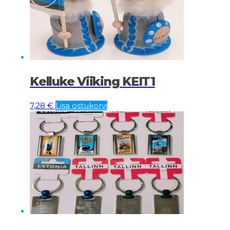
Kelluke Viiking KEIT1
7,28
€
Lisa ostukorvi