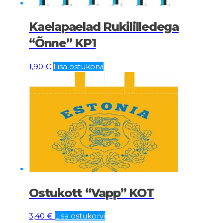
Kaelapaelad Rukililledega
“Õnne” KP1
1,90
€
Lisa ostukorvi
Ostukott “Vapp” KOT
3,40
€
Lisa ostukorvi