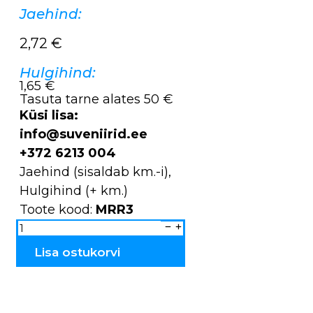
Jaehind:
2,72
€
Hulgihind:
1,65 €
Tasuta tarne alates 50 €
Küsi lisa:
info@suveniirid.ee
+372 6213 004
Jaehind (sisaldab km.-i),
Hulgihind (+ km.)
Toote kood:
MRR3
Magnet
METALLIST
Eesti
kontuur
Lisa ostukorvi
MRR3
kogus