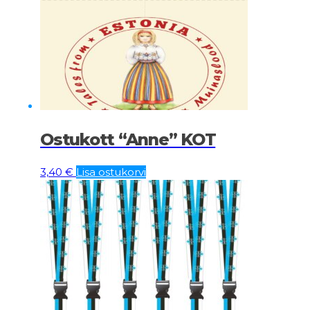
Ostukott “Anne” KOT
3,40
€
Lisa ostukorvi