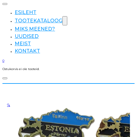
ESILEHT
TOOTEKATALOOG
MIKS MEENED?
UUDISED
MEIST
KONTAKT
0
Ostukorvis ei ole tooteid.
🔍