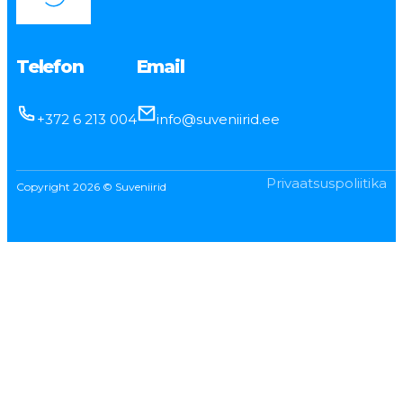
Telefon
Email
+372 6 213 004
info@suveniirid.ee
Privaatsuspoliitika
Copyright 2026 © Suveniirid