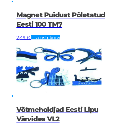
Magnet Puidust Põletatud
Eesti 100 TM7
2,49
€
Lisa ostukorvi
Võtmehoidjad Eesti Lipu
Värvides VL2