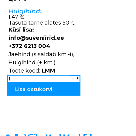
Hulgihind:
1,47 €
Tasuta tarne alates 50 €
Küsi lisa:
info@suveniirid.ee
+372 6213 004
Jaehind (sisaldab km.-i),
Hulgihind (+ km.)
Toote kood:
LMM
Magnet
muumi
LMM
kogus
Lisa ostukorvi