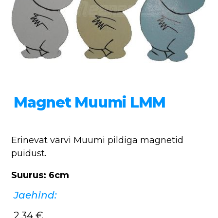
Magnet Muumi LMM
Erinevat värvi Muumi pildiga magnetid
puidust.
Suurus: 6cm
Jaehind:
2,34
€