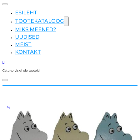
ESILEHT
TOOTEKATALOOG
MIKS MEENED?
UUDISED
MEIST
KONTAKT
0
Ostukorvis ei ole tooteid.
🔍