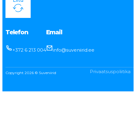
Liitu
Telefon
Email
+372 6 213 004
info@suveniirid.ee
Privaatsuspoliitika
Copyright 2026 © Suveniirid