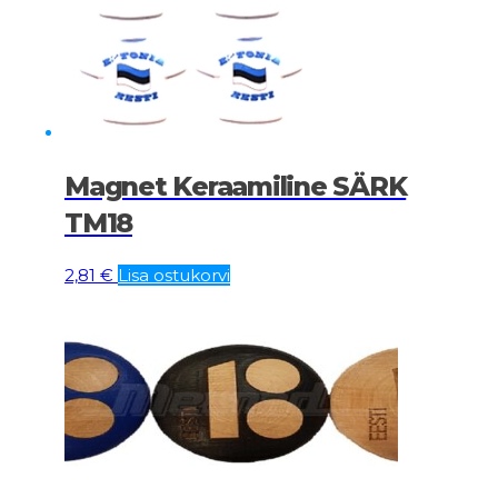
Magnet Keraamiline SÄRK
TM18
2,81
€
Lisa ostukorvi