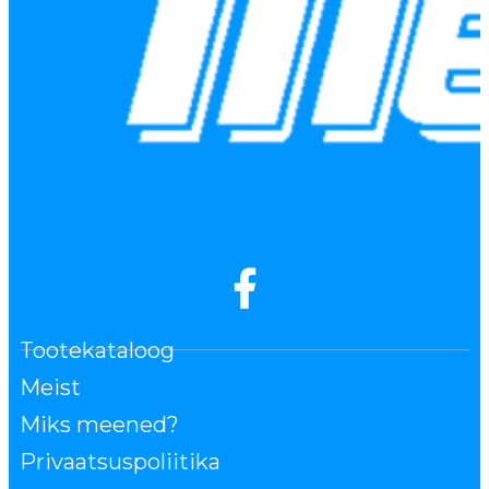
Tootekataloog
Meist
Miks meened?
Privaatsuspoliitika