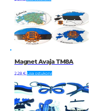
Magnet Avaja TM8A
2,28
€
Lisa ostukorvi