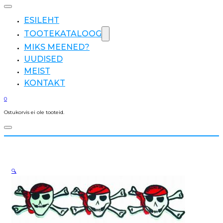
ESILEHT
TOOTEKATALOOG
MIKS MEENED?
UUDISED
MEIST
KONTAKT
0
Ostukorvis ei ole tooteid.
🔍