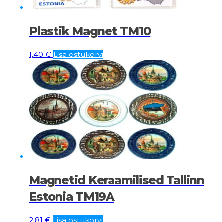
Plastik Magnet TM10
1,40
€
Lisa ostukorvi
Magnetid Keraamilised Tallinn
Estonia TM19A
2,81
€
Lisa ostukorvi