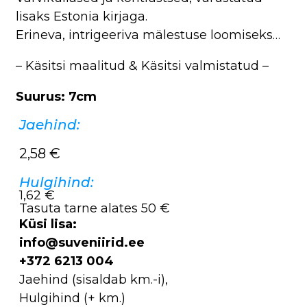
lisaks Estonia kirjaga.
Erineva, intrigeeriva mälestuse loomiseks…
– Käsitsi maalitud & Käsitsi valmistatud –
Suurus: 7cm
Jaehind:
2,58
€
Hulgihind:
1,62 €
Tasuta tarne alates 50 €
Küsi lisa:
info@suveniirid.ee
+372 6213 004
Jaehind (sisaldab km.-i),
Hulgihind (+ km.)