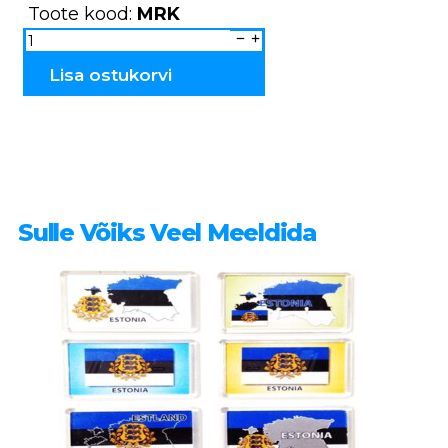
Toote kood:
MRK
Magnet
Piraat
MRK
kogus
Lisa ostukorvi
Sulle Võiks Veel Meeldida