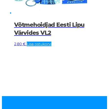
Võtmehoidjad Eesti Lipu
Värvides VL2
2,80
€
Lisa ostukorvi