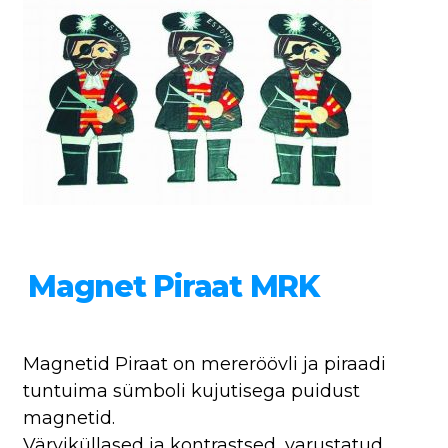
Magnet Piraat MRK
Magnetid Piraat on mereröövli ja piraadi
tuntuima sümboli kujutisega puidust
magnetid.
Värviküllased ja kontrastsed, varustatud