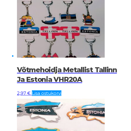
Võtmehoidja Metallist Tallinn
Ja Estonia VHR20A
2,97
€
Lisa ostukorvi