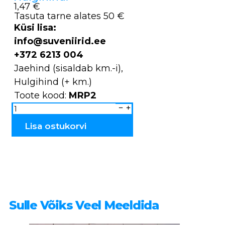
1,47 €
Tasuta tarne alates 50 €
Küsi lisa:
info@suveniirid.ee
+372 6213 004
Jaehind (sisaldab km.-i),
Hulgihind (+ km.)
Toote kood:
MRP2
Magnet
PÕDRAPEA
suur
MRP2
Lisa ostukorvi
kogus
Sulle Võiks Veel Meeldida