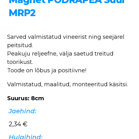
MRP2
Sarved valmistatud vineerist ning seejärel
peitsitud.
Peakuju reljeefne, välja saetud treitud
toorikust.
Toode on lõbus ja positiivne!
Valmistatud, maalitud, monteeritud käsitsi.
Suurus: 8cm
Jaehind:
2,34
€
Hulgihind: