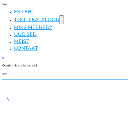
ESILEHT
TOOTEKATALOOG
MIKS MEENED?
UUDISED
MEIST
KONTAKT
0
Ostukorvis ei ole tooteid.
🔍