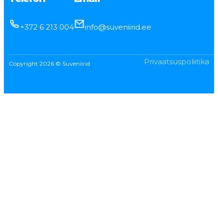
+372 6 213 004
info@suveniirid.ee
Privaatsuspoliitika
Copyright 2026 © Suveniirid