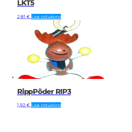
LKT5
2,81
€
Lisa ostukorvi
RippPõder RIP3
1,92
€
Lisa ostukorvi