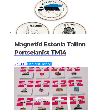
Magnetid Estonia Tallinn
Portselanist TM14
2,58
€
Lisa ostukorvi