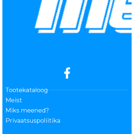
Tootekataloog
Meist
Miks meened?
Privaatsuspoliitika