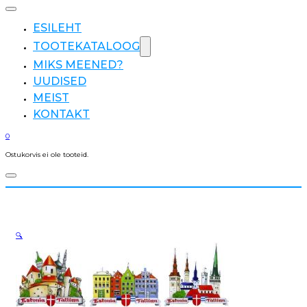
ESILEHT
TOOTEKATALOOG
MIKS MEENED?
UUDISED
MEIST
KONTAKT
0
Ostukorvis ei ole tooteid.
🔍