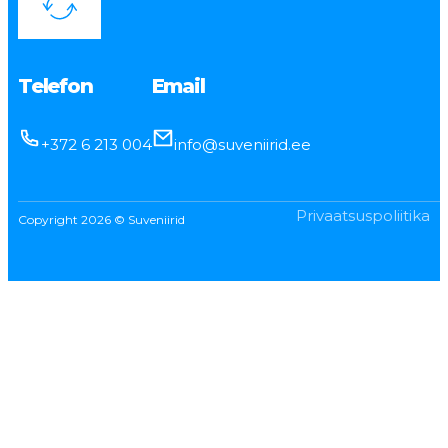
Telefon
Email
+372 6 213 004
info@suveniirid.ee
Privaatsuspoliitika
Copyright 2026 © Suveniirid