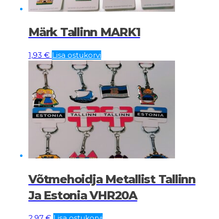
Märk Tallinn MARK1
1,93
€
Lisa ostukorvi
Võtmehoidja Metallist Tallinn
Ja Estonia VHR20A
2,97
€
Lisa ostukorvi