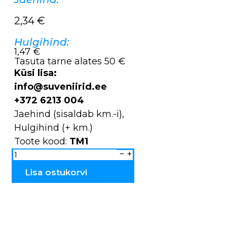
2,34
€
Hulgihind:
1,47 €
Tasuta tarne alates 50 €
Küsi lisa:
info@suveniirid.ee
+372 6213 004
Jaehind (sisaldab km.-i),
Hulgihind (+ km.)
Toote kood:
TM1
Magnet
puidust
kollektsioon
Tallinn
Lisa ostukorvi
TM1
kogus