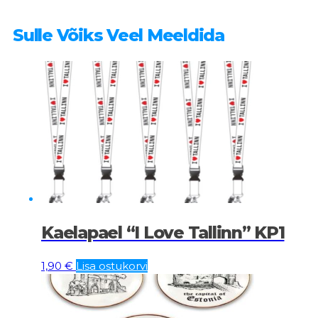
Sulle Võiks Veel Meeldida
Kaelapael “I Love Tallinn” KP1
1,90
€
Lisa ostukorvi