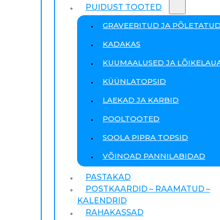
PUIDUST TOOTED
GRAVEERITUD JA PÕLETATU
KADAKAS
KUUMAALUSED JA LÕIKELAU
KÜÜNLATOPSID
LAEKAD JA KARBID
POOLTOOTED
SOOLA PIPRA TOPSID
VÕINOAD PANNILABIDAD
PASTAKAD
POSTKAARDID – RAAMATUD –
KALENDRID
RAHAKASSAD