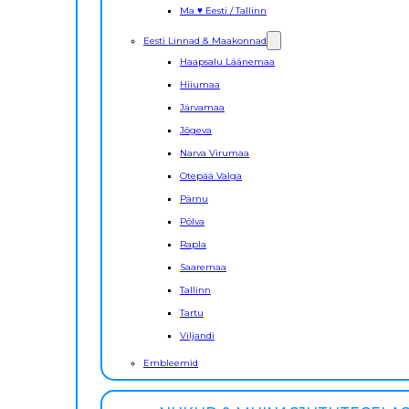
Ma ♥ Eesti / Tallinn
Eesti Linnad & Maakonnad
Haapsalu Läänemaa
Hiiumaa
Järvamaa
Jõgeva
Narva Virumaa
Otepää Valga
Pärnu
Põlva
Rapla
Saaremaa
Tallinn
Tartu
Viljandi
Embleemid