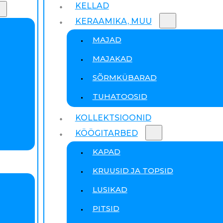
KELLAD
KERAAMIKA, MUU
MAJAD
MAJAKAD
SÕRMKÜBARAD
TUHATOOSID
KOLLEKTSIOONID
KÖÖGITARBED
KAPAD
KRUUSID JA TOPSID
LUSIKAD
PITSID