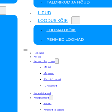
TALDRIKUD JA NÕUD
LIPUD
LOODUS KÕIK
LOOMAD KÕIK
PEHMED LOOMAD
Helkurid
Kellad
Keraamika, muu
Majad
Majakad
Sõrmkübarad
Tuhatoosid
Kollektsioonid
Köögitarbed
Kapad
Kruusid ja topsid