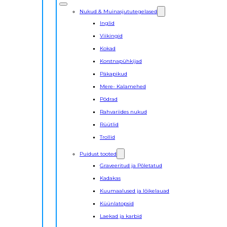
Nukud & Muinasjututegelased
Inglid
Viikingid
Kokad
Korstnapühkijad
Päkapikud
Mere- Kalamehed
Põdrad
Rahvariides nukud
Rüütlid
Trollid
Puidust tooted
Graveeritud ja Põletatud
Kadakas
Kuumaalused ja lõikelauad
Küünlatopsid
Laekad ja karbid