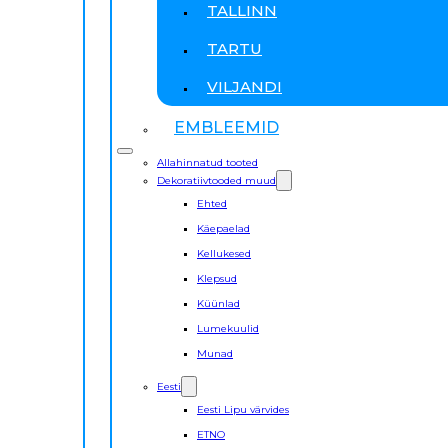
TALLINN
TARTU
VILJANDI
EMBLEEMID
Allahinnatud tooted
Dekoratiivtooded muud
Ehted
Käepaelad
Kellukesed
Klepsud
Küünlad
Lumekuulid
Munad
Eesti
Eesti Lipu värvides
ETNO