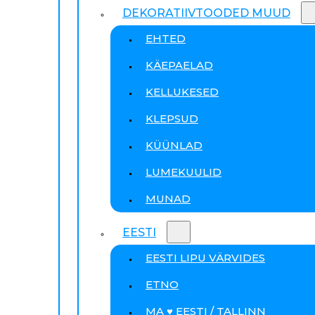
DEKORATIIVTOODED MUUD
EHTED
KÄEPAELAD
KELLUKESED
KLEPSUD
KÜÜNLAD
LUMEKUULID
MUNAD
EESTI
EESTI LIPU VÄRVIDES
ETNO
MA ♥ EESTI / TALLINN