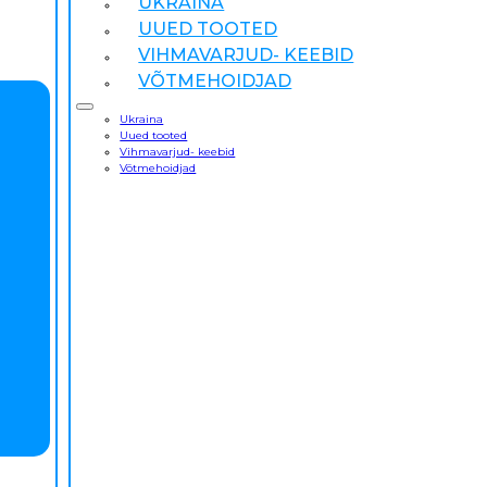
UKRAINA
UUED TOOTED
VIHMAVARJUD- KEEBID
VÕTMEHOIDJAD
Ukraina
Uued tooted
Vihmavarjud- keebid
Võtmehoidjad