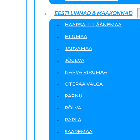
EESTI LINNAD & MAAKONNAD
HAAPSALU LÄÄNEMAA
HIIUMAA
JÄRVAMAA
JÕGEVA
NARVA VIRUMAA
OTEPÄÄ VALGA
PÄRNU
PÕLVA
RAPLA
SAAREMAA