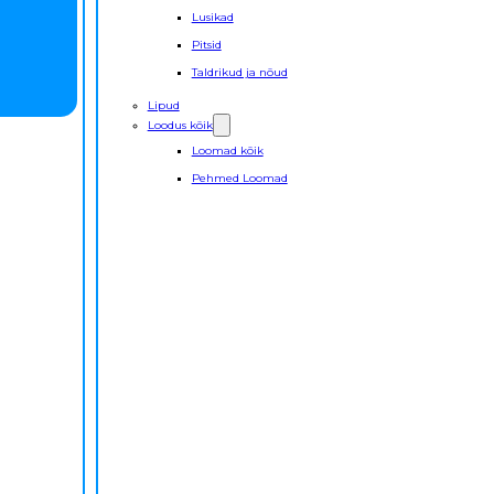
Lusikad
Pitsid
Taldrikud ja nõud
Lipud
Loodus kõik
Loomad kõik
Pehmed Loomad