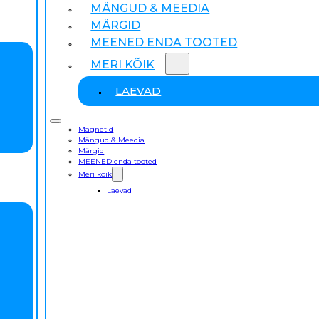
MÄNGUD & MEEDIA
MÄRGID
MEENED ENDA TOOTED
MERI KÕIK
LAEVAD
Magnetid
Mängud & Meedia
Märgid
MEENED enda tooted
Meri kõik
Laevad