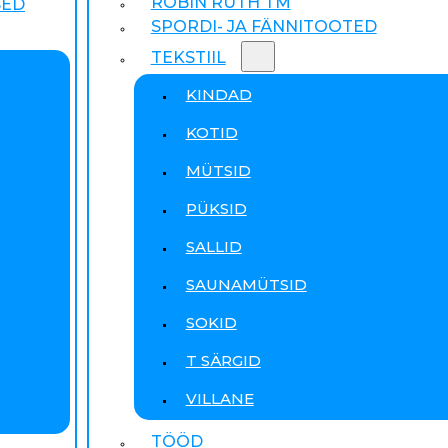
ROBIN RUTH TM
SED
SPORDI- JA FÄNNITOOTED
TEKSTIIL
KINDAD
KOTID
MÜTSID
PÜKSID
SALLID
SAUNAMÜTSID
SOKID
T SÄRGID
VILLANE
TÖÖD