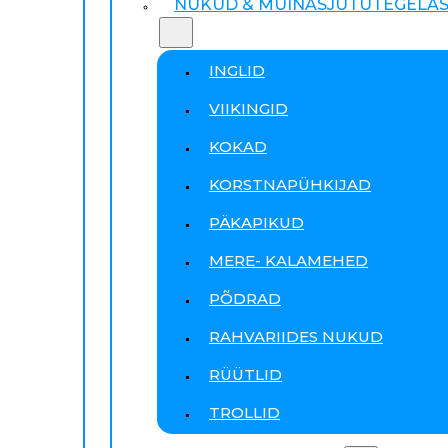
NUKUD & MUINASJUTUTEGELA
INGLID
VIIKINGID
KOKAD
KORSTNAPÜHKIJAD
PÄKAPIKUD
MERE- KALAMEHED
PÕDRAD
RAHVARIIDES NUKUD
RÜÜTLID
TROLLID