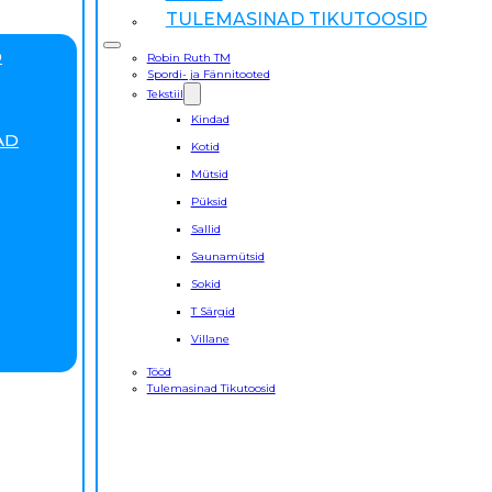
TULEMASINAD TIKUTOOSID
D
Robin Ruth TM
Spordi- ja Fännitooted
Tekstiil
Kindad
AD
Kotid
Mütsid
Püksid
Sallid
Saunamütsid
Sokid
T Särgid
Villane
Tööd
Tulemasinad Tikutoosid