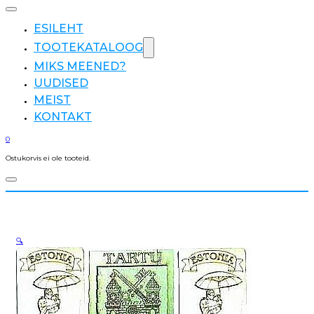
ESILEHT
TOOTEKATALOOG
MIKS MEENED?
UUDISED
MEIST
KONTAKT
0
Ostukorvis ei ole tooteid.
🔍