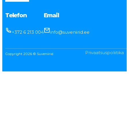
Telefon
Email
+372 6 213 004
info@suveniirid.ee
Privaatsuspoliitika
Copyright 2026 © Suveniirid