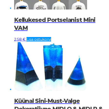
Kellukesed Portselanist Mini
VAM
2,58
€
Lisa ostukorvi
Küünal Sini-Must-Valge
Dekoratiivne MIDI O & MIDI P &