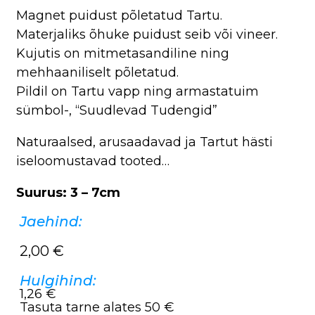
Magnet puidust põletatud Tartu.
Materjaliks õhuke puidust seib või vineer.
Kujutis on mitmetasandiline ning
mehhaaniliselt põletatud.
Pildil on Tartu vapp ning armastatuim
sümbol-, “Suudlevad Tudengid”
Naturaalsed, arusaadavad ja Tartut hästi
iseloomustavad tooted…
Suurus: 3 – 7cm
Jaehind:
2,00
€
Hulgihind:
1,26 €
Tasuta tarne alates 50 €