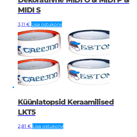
MIDI S
3,11
€
Lisa ostukorvi
Küünlatopsid Keraamilised
LKT5
2,81
€
Lisa ostukorvi