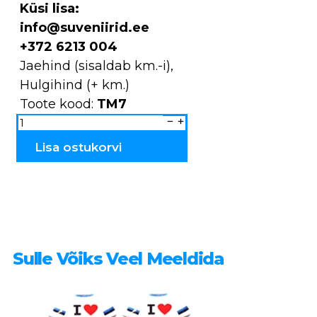
Küsi lisa:
info@suveniirid.ee
+372 6213 004
Jaehind (sisaldab km.-i),
Hulgihind (+ km.)
Toote kood:
TM7
Magnet
puidust
põletatud
Tartu
Lisa ostukorvi
TM7
kogus
Sulle Võiks Veel Meeldida