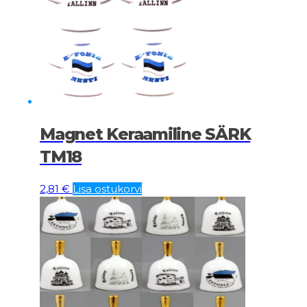
Magnet Keraamiline SÄRK
TM18
2,81
€
Lisa ostukorvi