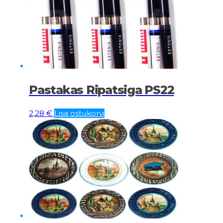
Pastakas Ripatsiga PS22
2,28
€
Lisa ostukorvi