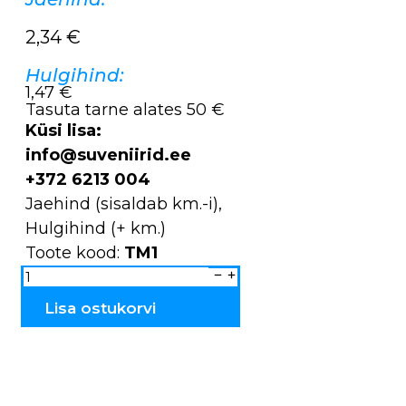
2,34
€
Hulgihind:
1,47 €
Tasuta tarne alates 50 €
Küsi lisa:
info@suveniirid.ee
+372 6213 004
Jaehind (sisaldab km.-i),
Hulgihind (+ km.)
Toote kood:
TM1
Magnet
puidust
ümbrik
TM1
Lisa ostukorvi
kogus