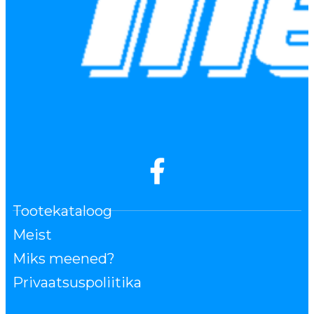
Tootekataloog
Meist
Miks meened?
Privaatsuspoliitika