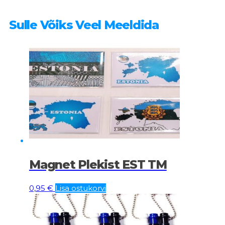
Sulle Võiks Veel Meeldida
Magnet Plekist EST TM
0,95
€
Lisa ostukorvi