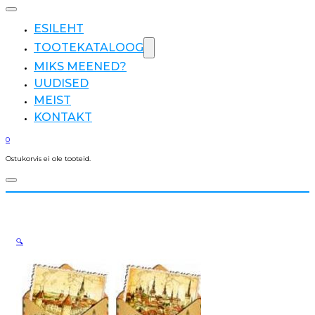
ESILEHT
TOOTEKATALOOG
MIKS MEENED?
UUDISED
MEIST
KONTAKT
0
Ostukorvis ei ole tooteid.
🔍