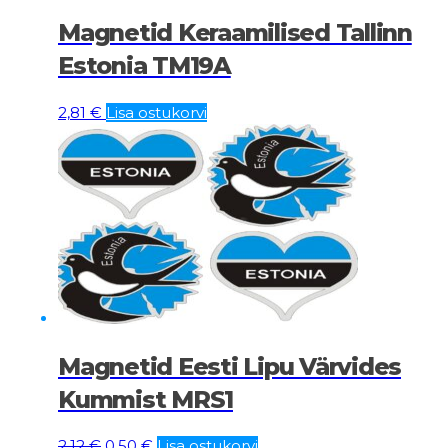
Magnetid Keraamilised Tallinn
Estonia TM19A
2,81
€
Lisa ostukorvi
Magnetid Eesti Lipu Värvides
Kummist MRS1
Algne
Current
2,12
€
0,50
€
Lisa ostukorvi