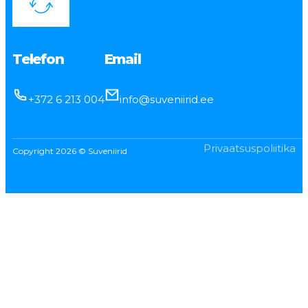
Telefon
Email
+372 6 213 004
info@suveniirid.ee
Privaatsuspoliitika
Copyright 2026 © Suveniirid