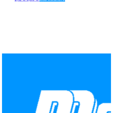
hind
price
oli:
is:
2,12 €.
0,50 €.