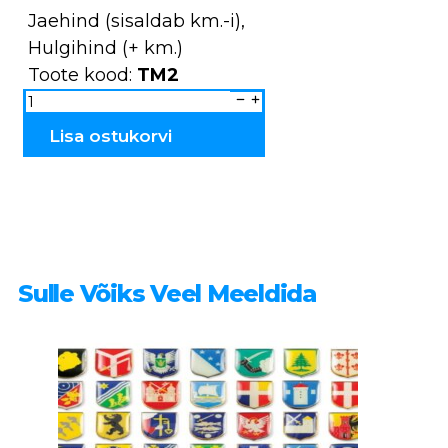
Jaehind (sisaldab km.-i),
Hulgihind (+ km.)
Toote kood:
TM2
Magnet
Tartu
Jaani
kirik
Lisa ostukorvi
TM2
kogus
Sulle Võiks Veel Meeldida