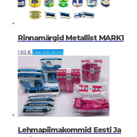
Rinnamärgid Metallist MARK1
1,93
€
Lisa ostukorvi
Lehmapiimakommid Eesti Ja