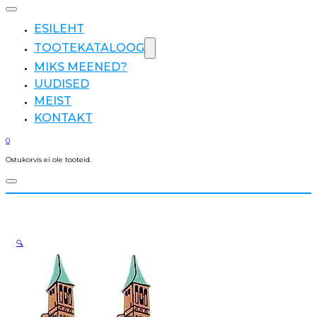
ESILEHT
TOOTEKATALOOG
MIKS MEENED?
UUDISED
MEIST
KONTAKT
0
Ostukorvis ei ole tooteid.
🔍