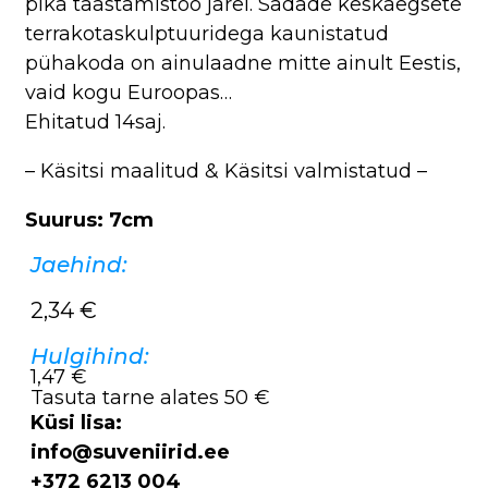
pika taastamistöö järel. Sadade keskaegsete
terrakotaskulptuuridega kaunistatud
pühakoda on ainulaadne mitte ainult Eestis,
vaid kogu Euroopas…
Ehitatud 14saj.
– Käsitsi maalitud & Käsitsi valmistatud –
Suurus: 7cm
Jaehind:
2,34
€
Hulgihind:
1,47 €
Tasuta tarne alates 50 €
Küsi lisa:
info@suveniirid.ee
+372 6213 004