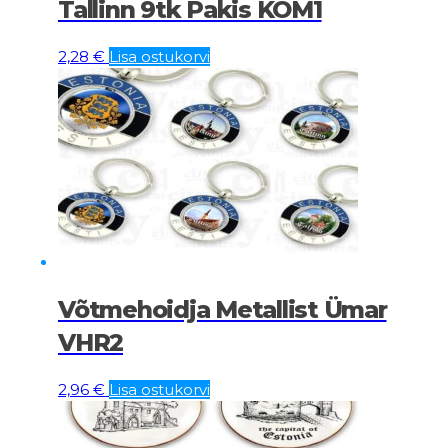
Tallinn 9tk Pakis KOM1
2,28
€
Lisa ostukorvi
Võtmehoidja Metallist Ümar
VHR2
2,96
€
Lisa ostukorvi