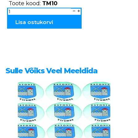
Toote kood:
TM10
Magnetid
plastikust
Tallinn
TM10
Lisa ostukorvi
kogus
Sulle Võiks Veel Meeldida