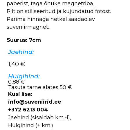
paberist, taga õhuke magnetriba…
Pilt on stiliseeritud ja kujundatud fotost.
Parima hinnaga hetkel saadaolev
suveniirmagnet…
Suurus: 7cm
Jaehind:
1,40
€
Hulgihind:
0,88 €
Tasuta tarne alates 50 €
Küsi lisa:
info@suveniirid.ee
+372 6213 004
Jaehind (sisaldab km.-i),
Hulgihind (+ km.)