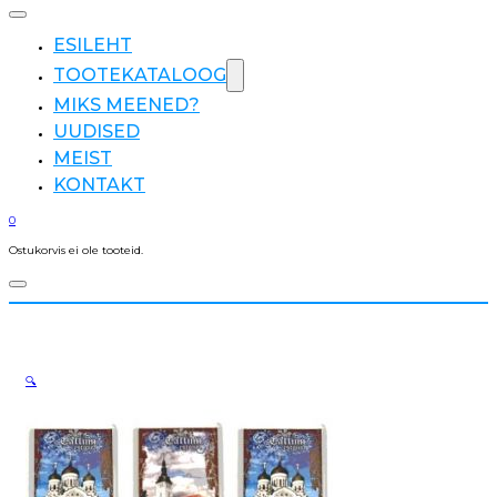
ESILEHT
TOOTEKATALOOG
MIKS MEENED?
UUDISED
MEIST
KONTAKT
0
Ostukorvis ei ole tooteid.
🔍