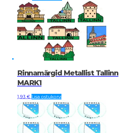
Rinnamärgid Metallist Tallinn
MARK1
1,93
€
Lisa ostukorvi