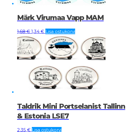
Märk Virumaa Vapp MAM
Algne
Current
1,68
€
1,34
€
Lisa ostukorvi
hind
price
oli:
is:
1,68 €.
1,34 €.
Taldrik Mini Portselanist Tallinn
& Estonia LSE7
2,35
€
Lisa ostukorvi