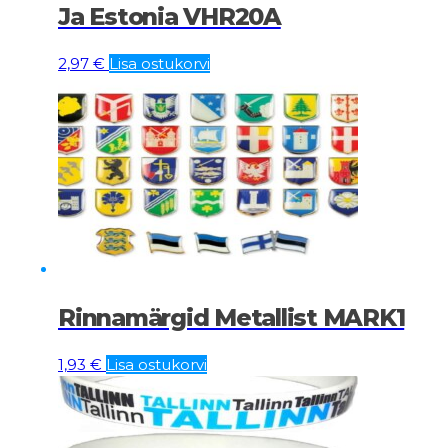
Ja Estonia VHR20A
2,97
€
Lisa ostukorvi
Rinnamärgid Metallist MARK1
1,93
€
Lisa ostukorvi