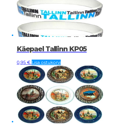
Käepael Tallinn KP05
0,95
€
Lisa ostukorvi