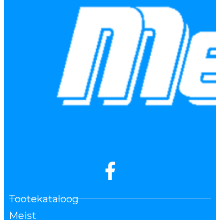
Tootekataloog
Meist