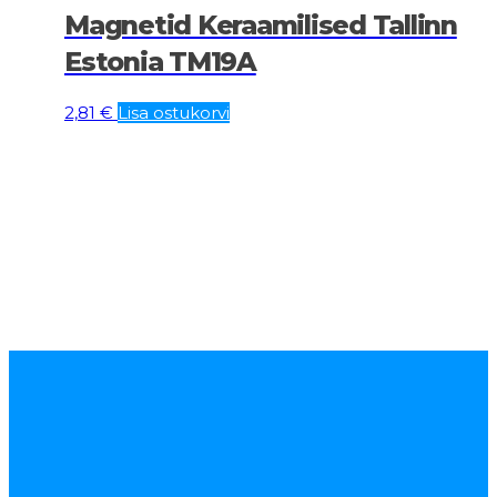
Magnetid Keraamilised Tallinn
Estonia TM19A
2,81
€
Lisa ostukorvi