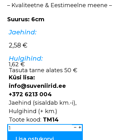
– Kvaliteetne & Eestimeelne meene –
Suurus: 6cm
Jaehind:
2,58
€
Hulgihind:
1,62 €
Tasuta tarne alates 50 €
Küsi lisa:
info@suveniirid.ee
+372 6213 004
Jaehind (sisaldab km.-i),
Hulgihind (+ km.)
Toote kood:
TM14
Magnetid
portselanist
TM14
kogus
Lisa ostukorvi