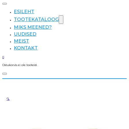
ESILEHT
TOOTEKATALOOG
MIKS MEENED?
UUDISED
MEIST
KONTAKT
0
Ostukorvis ei ole tooteid.
🔍