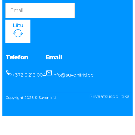
Liitu
Telefon
Email
+372 6 213 004
info@suveniirid.ee
Privaatsuspoliitika
Copyright 2026 © Suveniirid