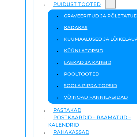
PUIDUST TOOTED
GRAVEERITUD JA PÕLETATU
KADAKAS
KUUMAALUSED JA LÕIKELAU
KÜÜNLATOPSID
LAEKAD JA KARBID
POOLTOOTED
SOOLA PIPRA TOPSID
VÕINOAD PANNILABIDAD
PASTAKAD
POSTKAARDID – RAAMATUD –
KALENDRID
RAHAKASSAD