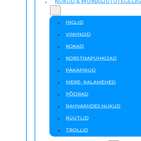
NUKUD & MUINASJUTUTEGELA
INGLID
VIIKINGID
KOKAD
KORSTNAPÜHKIJAD
PÄKAPIKUD
MERE- KALAMEHED
PÕDRAD
RAHVARIIDES NUKUD
RÜÜTLID
TROLLID