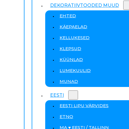
DEKORATIIVTOODED MUUD
EHTED
KÄEPAELAD
KELLUKESED
KLEPSUD
KÜÜNLAD
LUMEKUULID
MUNAD
EESTI
EESTI LIPU VÄRVIDES
ETNO
MA ♥ EESTI / TALLINN