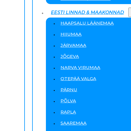
EESTI LINNAD & MAAKONNAD
HAAPSALU LÄÄNEMAA
HIIUMAA
JÄRVAMAA
JÕGEVA
NARVA VIRUMAA
OTEPÄÄ VALGA
PÄRNU
PÕLVA
RAPLA
SAAREMAA