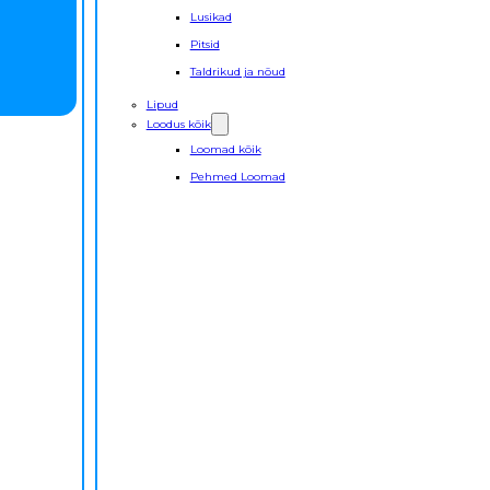
Lusikad
Pitsid
Taldrikud ja nõud
Lipud
Loodus kõik
Loomad kõik
Pehmed Loomad