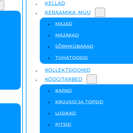
KELLAD
KERAAMIKA, MUU
MAJAD
MAJAKAD
SÕRMKÜBARAD
TUHATOOSID
KOLLEKTSIOONID
KÖÖGITARBED
KAPAD
KRUUSID JA TOPSID
LUSIKAD
PITSID