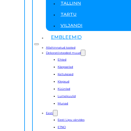
TALLINN
TARTU
VILJANDI
EMBLEEMID
Allahinnatud tooted
Dekoratiivtooded muud
Ehted
Käepaelad
Kellukesed
Klepsud
Küünlad
Lumekuulid
Munad
Eesti
Eesti Lipu värvides
ETNO