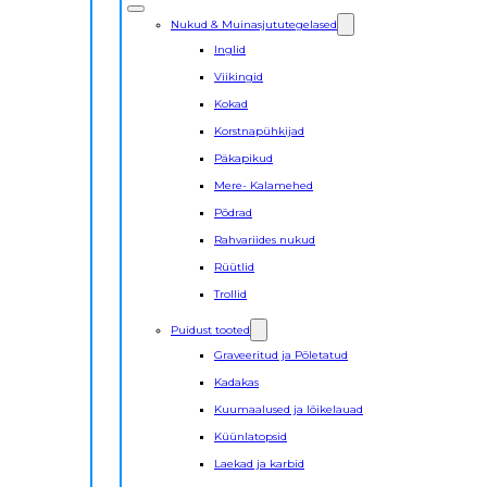
Nukud & Muinasjututegelased
Inglid
Viikingid
Kokad
Korstnapühkijad
Päkapikud
Mere- Kalamehed
Põdrad
Rahvariides nukud
Rüütlid
Trollid
Puidust tooted
Graveeritud ja Põletatud
Kadakas
Kuumaalused ja lõikelauad
Küünlatopsid
Laekad ja karbid