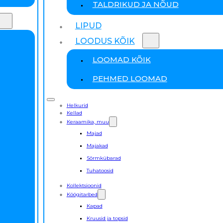
TALDRIKUD JA NÕUD
LIPUD
LOODUS KÕIK
LOOMAD KÕIK
PEHMED LOOMAD
Helkurid
Kellad
Keraamika, muu
Majad
Majakad
Sõrmkübarad
Tuhatoosid
Kollektsioonid
Köögitarbed
Kapad
Kruusid ja topsid