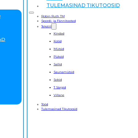
TULEMASINAD TIKUTOOSID
D
Robin Ruth TM
Spordi- ja Fännitooted
Tekstiil
Kindad
AD
Kotid
Mütsid
Püksid
Sallid
Saunamütsid
Sokid
T Särgid
Villane
Tööd
Tulemasinad Tikutoosid