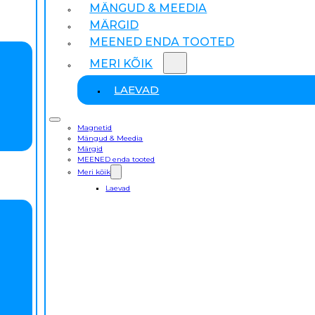
MÄNGUD & MEEDIA
MÄRGID
MEENED ENDA TOOTED
MERI KÕIK
LAEVAD
Magnetid
Mängud & Meedia
Märgid
MEENED enda tooted
Meri kõik
Laevad