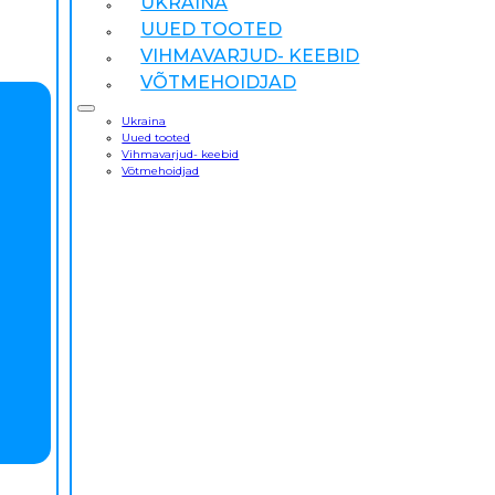
UKRAINA
UUED TOOTED
VIHMAVARJUD- KEEBID
VÕTMEHOIDJAD
Ukraina
Uued tooted
Vihmavarjud- keebid
Võtmehoidjad