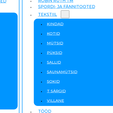
ROBIN RUTH TM
SED
SPORDI- JA FÄNNITOOTED
TEKSTIIL
KINDAD
KOTID
MÜTSID
PÜKSID
SALLID
SAUNAMÜTSID
SOKID
T SÄRGID
VILLANE
TÖÖD