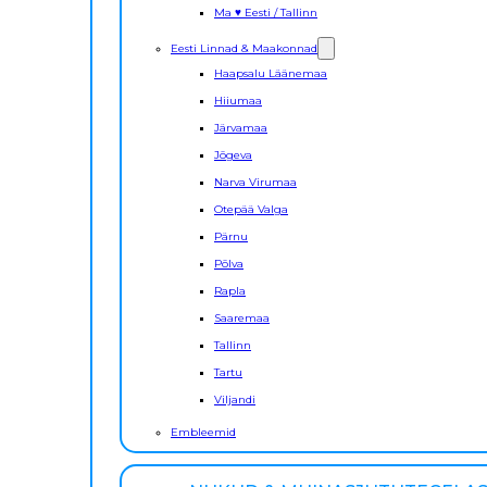
Ma ♥ Eesti / Tallinn
Eesti Linnad & Maakonnad
Haapsalu Läänemaa
Hiiumaa
Järvamaa
Jõgeva
Narva Virumaa
Otepää Valga
Pärnu
Põlva
Rapla
Saaremaa
Tallinn
Tartu
Viljandi
Embleemid