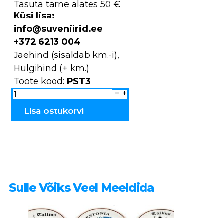
Tasuta tarne alates 50 €
Küsi lisa:
info@suveniirid.ee
+372 6213 004
Jaehind (sisaldab km.-i),
Hulgihind (+ km.)
Toote kood:
PST3
Maitseainete
topsid
tk.
HAAPSALU
Lisa ostukorvi
PST3
kogus
Sulle Võiks Veel Meeldida