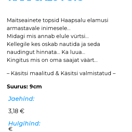
Maitseainete topsid Haapsalu elamusi
armastavale inimesele…
Midagi mis annab elule vürtsi…
Kellegile kes oskab nautida ja seda
naudingut hinnata… Ka luua…
Kingitus mis on oma saajat väärt…
– Käsitsi maalitud & Käsitsi valmistatud –
Suurus: 9cm
Jaehind:
3,18
€
Hulgihind:
€