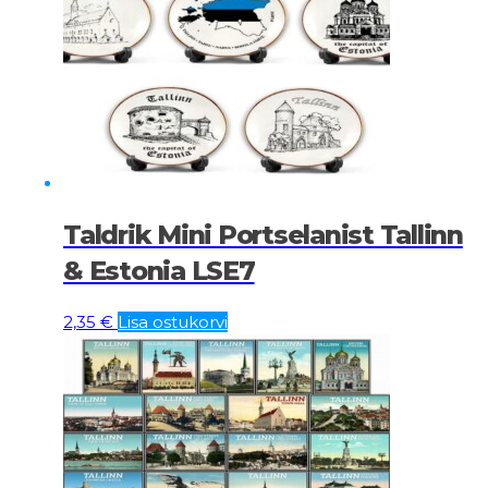
Taldrik Mini Portselanist Tallinn
& Estonia LSE7
2,35
€
Lisa ostukorvi