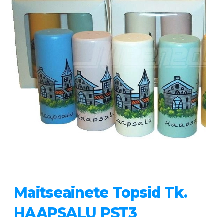
Maitseainete Topsid Tk.
HAAPSALU PST3