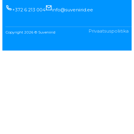
+372 6 213 004
info@suveniirid.ee
Privaatsuspoliitika
Copyright 2026 © Suveniirid