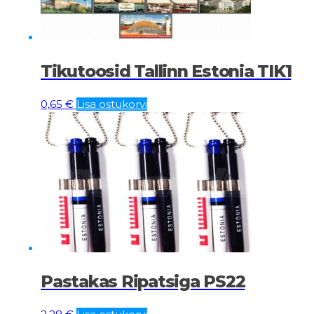
Tikutoosid Tallinn Estonia TIK1
0,65
€
Lisa ostukorvi
Pastakas Ripatsiga PS22