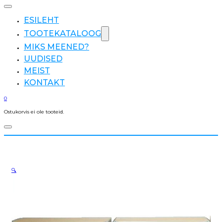
ESILEHT
TOOTEKATALOOG
MIKS MEENED?
UUDISED
MEIST
KONTAKT
0
Ostukorvis ei ole tooteid.
🔍