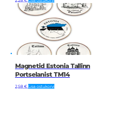
2,28
€
Lisa ostukorvi
Magnetid Estonia Tallinn
Portselanist TM14
2,58
€
Lisa ostukorvi