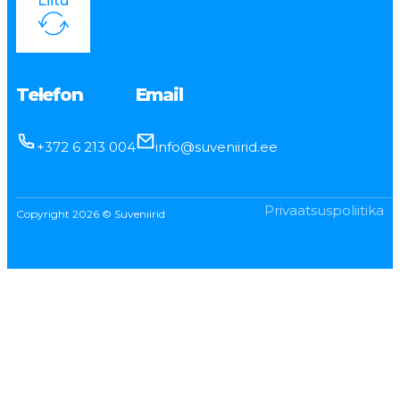
Liitu
Telefon
Email
+372 6 213 004
info@suveniirid.ee
Privaatsuspoliitika
Copyright 2026 © Suveniirid