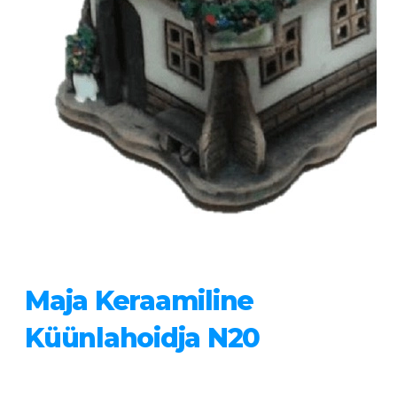
Maja Keraamiline
Küünlahoidja N20