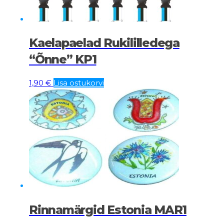
Kaelapaelad Rukililledega
“Õnne” KP1
1,90
€
Lisa ostukorvi
Rinnamärgid Estonia MAR1