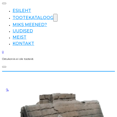
ESILEHT
TOOTEKATALOOG
MIKS MEENED?
UUDISED
MEIST
KONTAKT
0
Ostukorvis ei ole tooteid.
🔍