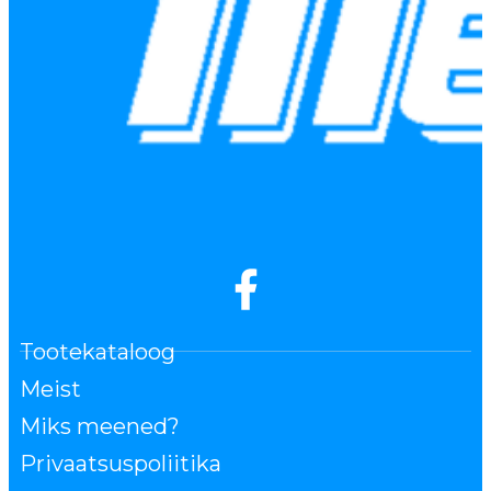
Tootekataloog
Meist
Miks meened?
Privaatsuspoliitika