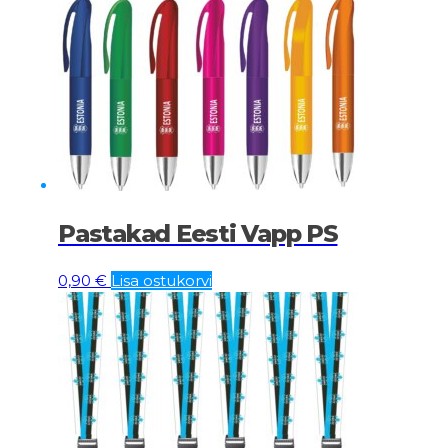
Pastakad Eesti Vapp PS
0,90
€
Lisa ostukorvi