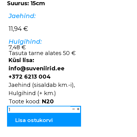
Suurus: 15cm
Jaehind:
11,94
€
Hulgihind:
7,48 €
Tasuta tarne alates 50 €
Küsi lisa:
info@suveniirid.ee
+372 6213 004
Jaehind (sisaldab km.-i),
Hulgihind (+ km.)
Toote kood:
N20
Maja
keraamiline
küünlahoidja
N20
Lisa ostukorvi
kogus